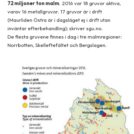
72 miljoner ton malm
. 2016 var 18 gruvor aktiva,
varav 16 metallgruvor. 17 gruvor är i drift
(Maurliden Östra är i dagsläget ej i drift utan
inväntar efterbehandling); skriver sgu.no.
De flesta gruvene finnes i dag i tre malmregioner:
Norrbotten, Skelleftefältet och Bergslagen.