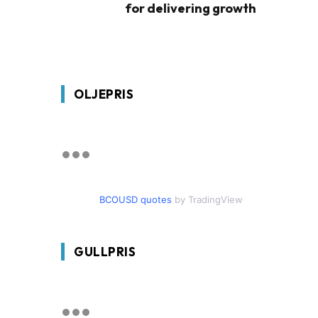
for delivering growth
OLJEPRIS
BCOUSD quotes
by TradingView
GULLPRIS