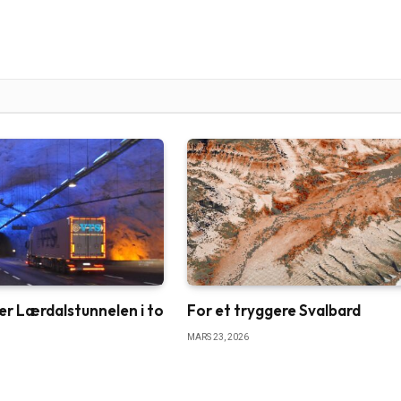
r Lærdalstunnelen i to
For et tryggere Svalbard
MARS 23, 2026