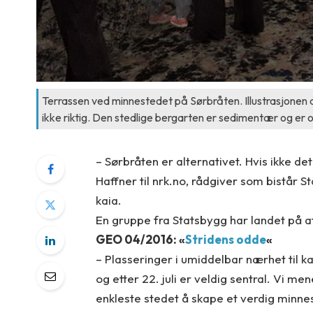
Terrassen ved minnestedet på Sørbråten. Illustrasjonen an
ikke riktig. Den stedlige bergarten er sedimentær og er 
– Sørbråten er alternativet. Hvis ikke det
Haffner til nrk.no, rådgiver som bistår S
kaia.
En gruppe fra Statsbygg har landet på a
GEO 04/2016: «
Stridens odde
«
– Plasseringer i umiddelbar nærhet til k
og etter 22. juli er veldig sentral. Vi 
enkleste stedet å skape et verdig minnest