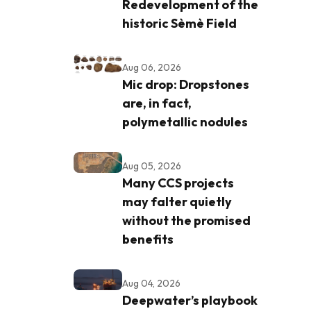
Redevelopment of the
historic Sèmè Field
Aug 06, 2026
Mic drop: Dropstones
are, in fact,
polymetallic nodules
Aug 05, 2026
Many CCS projects
may falter quietly
without the promised
benefits
Aug 04, 2026
Deepwater’s playbook