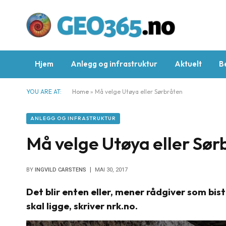
Hjem
Anlegg og infrastruktur
Aktuelt
B
YOU ARE AT:
Home
»
Må velge Utøya eller Sørbråten
ANLEGG OG INFRASTRUKTUR
Må velge Utøya eller Sør
BY
INGVILD CARSTENS
MAI 30, 2017
Det blir enten eller, mener rådgiver som bis
skal ligge, skriver nrk.no.