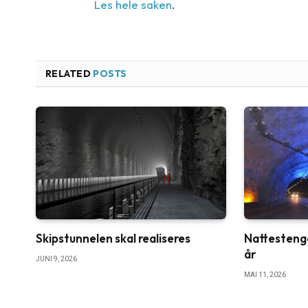
Les hele saken
.
RELATED
POSTS
Skipstunnelen skal realiseres
Nattestenge
år
JUNI 9, 2026
MAI 11, 2026