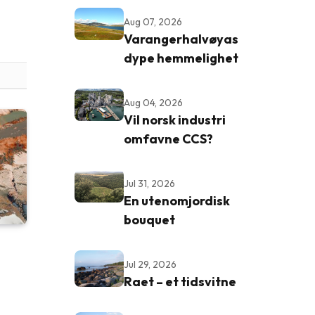
Aug 07, 2026
Varangerhalvøyas
dype hemmelighet
Aug 04, 2026
Vil norsk industri
omfavne CCS?
Jul 31, 2026
En utenomjordisk
bouquet
Jul 29, 2026
Raet – et tidsvitne