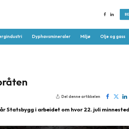
BE
Facebook
LinkedIn
ergindustri
Dyphavsmineraler
Miljø
Olje og gass
bråten
Del denne artikkelen
tår Statsbygg i arbeidet om hvor 22. juli minneste