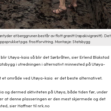
tyder at berggrunen består av flott granitt (rapakivigranitt). Det
oppsprukket pga. frostforvitring. Montasje: Statsbygg
 blir Utøya-kaia så blir det Sørbråten, sier Erlend Blakstad
tatsbygg i utredningen i alternativt minnested på Utøya-
t et område ved Utøya-kaia er det beste alternativet.
aia og dermed aktiviteten på Utøya, både tiden før, under
mener at denne plasseringen er den mest skjermede og det
ed, sier Haffner til nrk.no