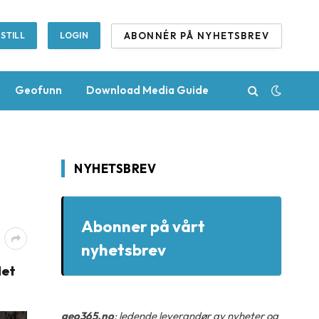
ABONNÉR PÅ NYHETSBREV
STILL
LOGIN
Geofunn
Download Media Guide
NYHETSBREV
Abonner på vårt
nyhetsbrev
det
geo365.no
: ledende leverandør av nyheter og