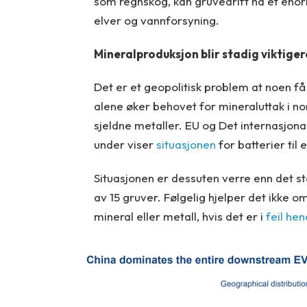
som regnskog, kan gruvedrift ha et eno
elver og vannforsyning.
Mineralproduksjon blir stadig viktiger
Det er et geopolitisk problem at noen f
alene øker behovet for mineraluttak i no
sjeldne metaller. EU og Det internasjona
under viser
situasjonen
for batterier til e
Situasjonen er dessuten verre enn det sta
av 15 gruver. Følgelig hjelper det ikke o
mineral eller metall, hvis det er i
feil he