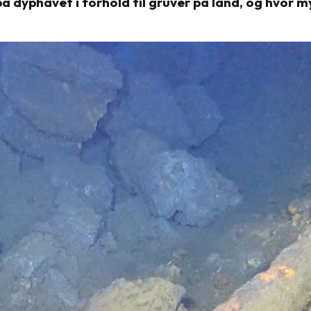
å dyphavet i forhold til gruver på land, og hvor m