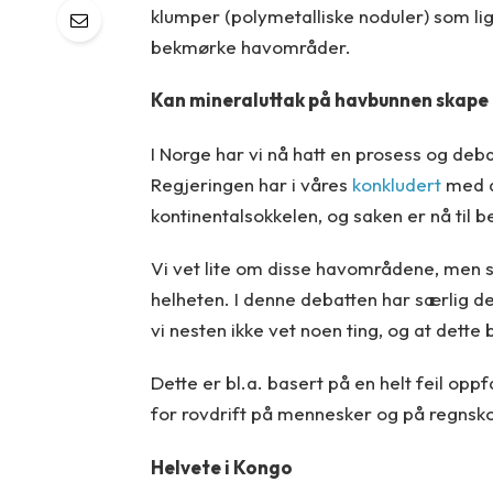
klumper (polymetalliske noduler) som ligg
bekmørke havområder.
Kan mineraluttak på havbunnen skape
I Norge har vi nå hatt en prosess og deb
Regjeringen har i våres
konkludert
med a
kontinentalsokkelen, og saken er nå til be
Vi vet lite om disse havområdene, men s
helheten. I denne debatten har særlig de
vi nesten ikke vet noen ting, og at dette 
Dette er bl.a. basert på en helt feil o
for rovdrift på mennesker og på regnskog
Helvete i Kongo