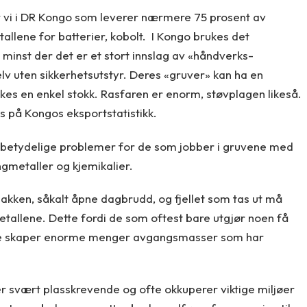
r vi i DR Kongo som leverer nærmere 75 prosent av
allene for batterier, kobolt. I Kongo brukes det
minst der det er et stort innslag av «håndverks-
lv uten sikkerhetsutstyr. Deres «gruver» kan ha en
es en enkel stokk. Rasfaren er enorm, støvplagen likeså.
 på Kongos eksportstatistikk.
 betydelige problemer for de som jobber i gruvene med
metaller og kjemikalier.
bakken, såkalt åpne dagbrudd, og fjellet som tas ut må
etallene. Dette fordi de som oftest bare utgjør noen få
ette skaper enorme menger avgangsmasser som har
så er svært plasskrevende og ofte okkuperer viktige miljøer