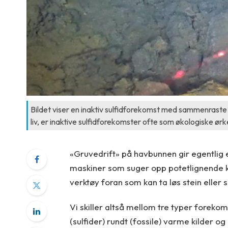
Bildet viser en inaktiv sulfidforekomst med sammenrast
liv, er inaktive sulfidforekomster ofte som økologiske ø
«Gruvedrift» på havbunnen gir egentlig e
maskiner som suger opp potetlignende klu
verktøy foran som kan ta løs stein eller s
Vi skiller altså mellom tre typer forek
(sulfider) rundt (fossile) varme kilder og