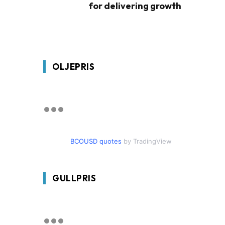
for delivering growth
OLJEPRIS
BCOUSD quotes
by TradingView
GULLPRIS