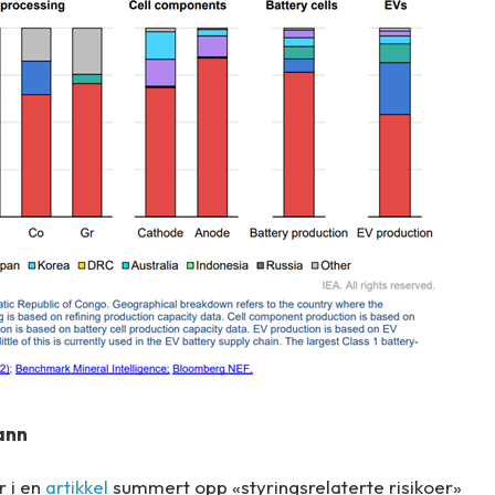
vann
r i en
artikkel
summert opp «styringsrelaterte risikoer»