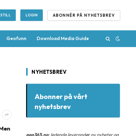
ABONNÉR PÅ NYHETSBREV
STILL
LOGIN
Geofunn
Download Media Guide
NYHETSBREV
Abonner på vårt
nyhetsbrev
 Men
geo365.no
: ledende leverandør av nyheter og