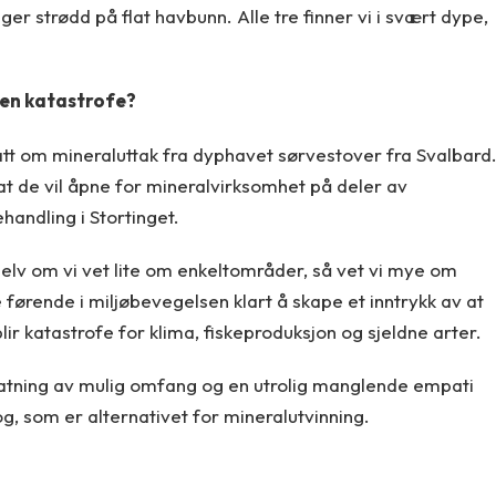
er strødd på flat havbunn. Alle tre finner vi i svært dype,
 en katastrofe?
att om mineraluttak fra dyphavet sørvestover fra Svalbard
t de vil åpne for mineralvirksomhet på deler av
handling i Stortinget.
elv om vi vet lite om enkeltområder, så vet vi mye om
 førende i miljøbevegelsen klart å skape et inntrykk av at
blir katastrofe for klima, fiskeproduksjon og sjeldne arter.
ppfatning av mulig omfang og en utrolig manglende empati
, som er alternativet for mineralutvinning.