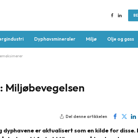
BE
Facebook
LinkedIn
ergindustri
Dyphavsmineraler
Miljø
Olje og gass
isemaksimerer
: Miljøbevegelsen
Del denne artikkelen
g dyphavene er aktualisert som en kilde for disse.