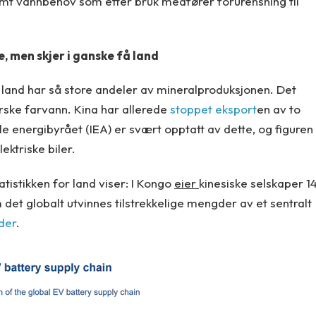
rmt vannbehov som etter bruk medfører forurensning til
e, men skjer i ganske få land
å land har så store andeler av mineralproduksjonen. Det
rske farvann. Kina har allerede
stoppet eksport
en av to
le energibyrået (IEA) er svært opptatt av dette, og figuren
lektriske biler.
tistikken for land viser: I Kongo
eier
kinesiske selskaper 1
m det globalt utvinnes tilstrekkelige mengder av et sentralt
nder
.