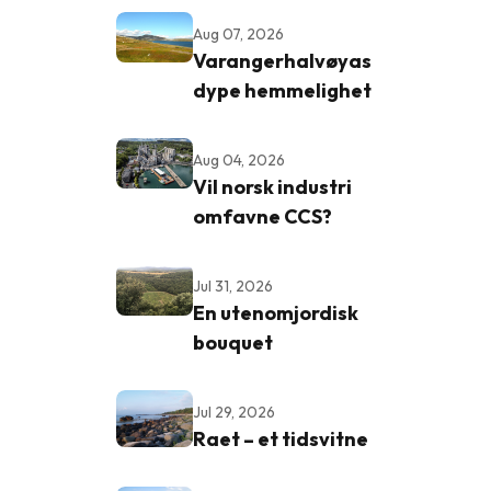
Aug 07, 2026
Varangerhalvøyas
dype hemmelighet
.
Aug 04, 2026
Vil norsk industri
omfavne CCS?
Jul 31, 2026
En utenomjordisk
bouquet
Jul 29, 2026
Raet – et tidsvitne