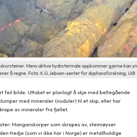
e skorsteiner. Mens aktive hydrotermale oppkommer gjerne kan yr
rkener å regne. Foto: K.G.Jebsen-senter for dyphavsforskning, UiB
t feil bilde. Uttaket er planlagt å skje med beltegående
mper med mineraler (noduler) til et skip, eller har
krape av mineraler fra fjellet.
omster: Manganskorper som skrapes av, steinrøyser
 den tredje (som vi ikke har i Norge) er metallholdige