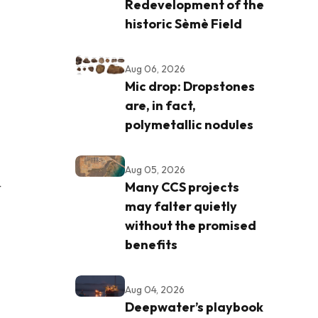
Redevelopment of the
historic Sèmè Field
Aug 06, 2026
Mic drop: Dropstones
are, in fact,
polymetallic nodules
Aug 05, 2026
4
Many CCS projects
may falter quietly
without the promised
benefits
Aug 04, 2026
Deepwater’s playbook