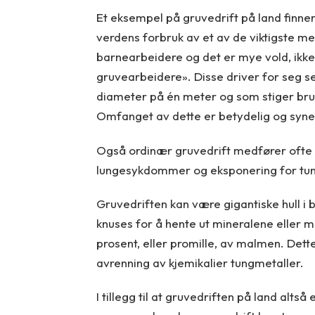
Et eksempel på gruvedrift på land finne
verdens forbruk av et av de viktigste met
barnearbeidere og det er mye vold, ikke 
gruvearbeidere». Disse driver for seg se
diameter på én meter og som stiger bruk
Omfanget av dette er betydelig og synes
Også ordinær gruvedrift medfører ofte
lungesykdommer og eksponering for tung
Gruvedriften kan være gigantiske hull i 
knuses for å hente ut mineralene eller m
prosent, eller promille, av malmen. D
avrenning av kjemikalier tungmetaller.
I tillegg til at gruvedriften på land alt