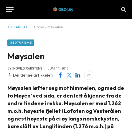
YOU ARE AT:
Home
»
Møysalen
GEOTURISME
Møysalen
BY
INGVILD CARSTENS
JUNI 11, 2015
Del denne artikkelen
Møysalen løfter seg mot himmelen, og med de
to Møyen’ ved sida, er den lett å kjenne fra de
andre tindene i rekka. Møysalen er med 1.262
m.o.h. høyeste fjellet i Lofoten og Vesterålen
og nest høyeste på ei øy langs norskekysten,
bare slått av Langlitinden (1.276 m.o.h.) på