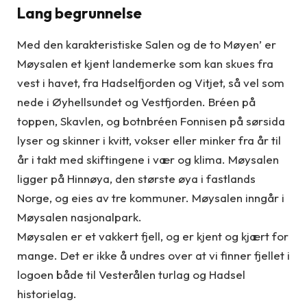
Lang begrunnelse
Med den karakteristiske Salen og de to Møyen’ er
Møysalen et kjent landemerke som kan skues fra
vest i havet, fra Hadselfjorden og Vitjet, så vel som
nede i Øyhellsundet og Vestfjorden. Bréen på
toppen, Skavlen, og botnbréen Fonnisen på sørsida
lyser og skinner i kvitt, vokser eller minker fra år til
år i takt med skiftingene i vær og klima. Møysalen
ligger på Hinnøya, den største øya i fastlands
Norge, og eies av tre kommuner. Møysalen inngår i
Møysalen nasjonalpark.
Møysalen er et vakkert fjell, og er kjent og kjært for
mange. Det er ikke å undres over at vi finner fjellet i
logoen både til Vesterålen turlag og Hadsel
historielag.