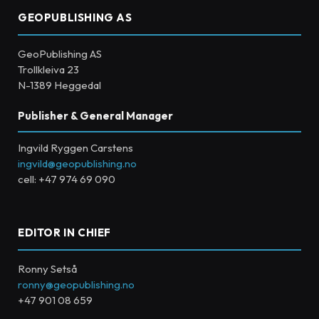
GEOPUBLISHING AS
GeoPublishing AS
Trollkleiva 23
N-1389 Heggedal
Publisher & General Manager
Ingvild Ryggen Carstens
ingvild@geopublishing.no
cell: +47 974 69 090
EDITOR IN CHIEF
Ronny Setså
ronny@geopublishing.no
+47 901 08 659