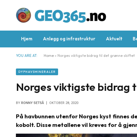
Hjem
Anlegg og infrastruktur
Aktuelt
B
YOU ARE AT:
Home
»
Norges viktigste bidrag til det grønne skiftet
DYPHAVSMINERALER
Norges viktigste bidrag t
BY
RONNY SETSÅ
OKTOBER 28, 2020
På havbunnen utenfor Norges kyst finnes de
kobolt. Disse metallene vil kreves for å gje