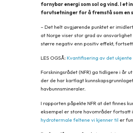
fornybar energi som sol og vind. I et
forutsetninger for å fremstå som en s
– Det helt avgjørende punktet er imidlert
at Norge viser stor grad av ansvarlighet
større negativ enn positiv effekt, fortse
LES OGSÅ:
Kvantifisering av det ukjente
Forskningsrådet (NFR) ga tidligere i år u
der de har kartlagt kunnskapsgrunnlaget k
havbunnsmineraler.
I rapporten påpekte NFR at det finnes ku
eksempel er store havområder fortsatt
hydrotermale feltene vi kjenner til
er fun