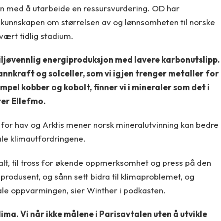
en med å utarbeide en ressursvurdering. OD har
r kunnskapen om størrelsen av og lønnsomheten til norske
vært tidlig stadium.
iljøvennlig energiproduksjon med lavere karbonutslipp.
nnkraft og solceller, som vi igjen trenger metaller for
mpel kobber og kobolt, finner vi i mineraler som det i
ter Ellefmo.
 for hav og Arktis mener norsk mineralutvinning kan bedre
e klimautfordringene.
alt, til tross for økende oppmerksomhet og press på den
rodusent, og sånn sett bidra til klimaproblemet, og
ale oppvarmingen, sier Winther i podkasten.
lima. Vi når ikke målene i Parisavtalen uten å utvikle