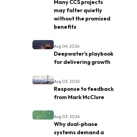
Many CCS projects
may falter quietly
without the promised
benefits
Aug 04, 2026
Deepwater’s playbook
for delivering growth
Aug 03, 2026
Response to feedback
from Mark McClure
Aug 03, 2026
Why dual-phase
systems demand a