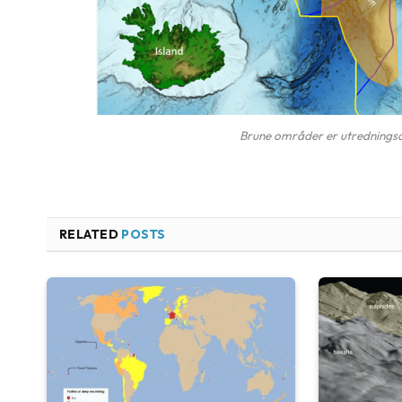
Brune områder er utredningso
RELATED
POSTS