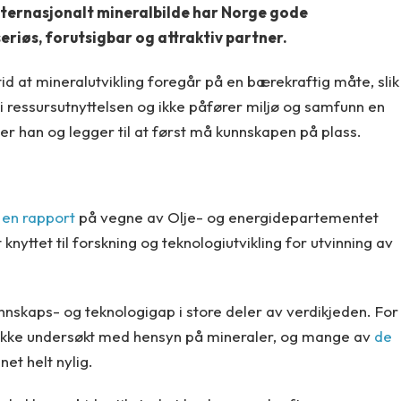
 internasjonalt mineralbilde har Norge gode
eriøs, forutsigbar og attraktiv partner.
id at mineralutvikling foregår på en bærekraftig måte, slik
 i ressursutnyttelsen og ikke påfører miljø og samfunn en
tter han og legger til at først må kunnskapen på plass.
t
en rapport
på vegne av Olje- og energidepartementet
nyttet til forskning og teknologiutvikling for utvinning av
nnskaps- og teknologigap i store deler av verdikjeden. For
 ikke undersøkt med hensyn på mineraler, og mange av
de
net helt nylig.