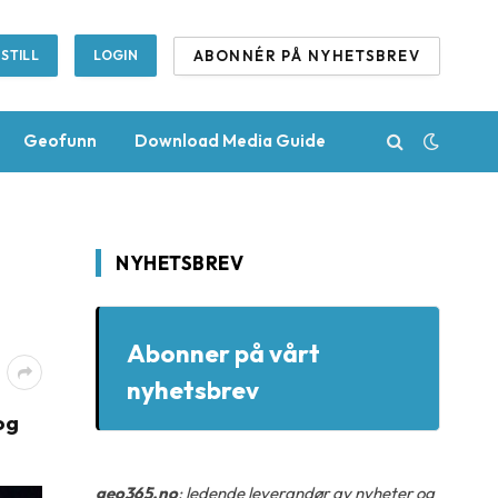
ABONNÉR PÅ NYHETSBREV
STILL
LOGIN
Geofunn
Download Media Guide
NYHETSBREV
Abonner på vårt
nyhetsbrev
og
geo365.no
: ledende leverandør av nyheter og