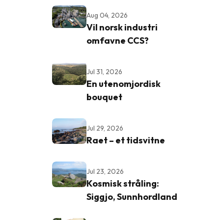
Aug 04, 2026
Vil norsk industri
omfavne CCS?
Jul 31, 2026
En utenomjordisk
bouquet
Jul 29, 2026
Raet – et tidsvitne
Jul 23, 2026
Kosmisk stråling:
Siggjo, Sunnhordland