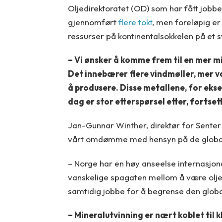
Oljedirektoratet (OD) som har fått jobb
gjennomført
flere tokt
, men foreløpig e
ressurser på kontinentalsokkelen på et s
– Vi ønsker å komme frem til en mer m
Det innebærer flere vindmøller, mer va
å produsere. Disse metallene, for ekse
dag er stor etterspørsel etter, fortset
Jan-Gunnar Winther, direktør for Senter
vårt omdømme med hensyn på de global
– Norge har en høy anseelse internasjon
vanskelige spagaten mellom å være oljep
samtidig jobbe for å begrense den glob
– Mineralutvinning er nært koblet til k