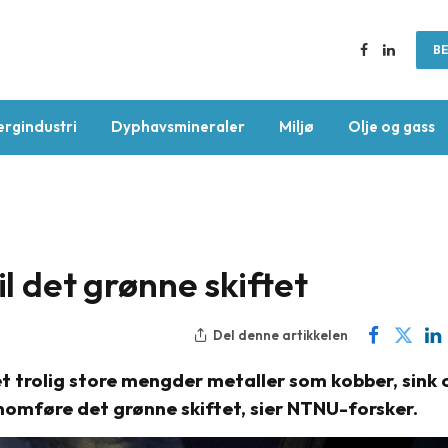
BE
Facebook
LinkedIn
ergindustri
Dyphavsmineraler
Miljø
Olje og gass
il det grønne skiftet
Del denne artikkelen
t trolig store mengder metaller som kobber, sink 
nnomføre det grønne skiftet, sier NTNU-forsker.