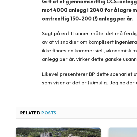
Gitt at et gjennomsnittlig CCS-anlegg 
mot 4000 anlegg i 2040 for å lagre mer
omtrentlig 150-200 (!) anlegg per år.
Sagt på en litt annen måte, det må ferdig
av at vi snakker om komplisert ingeniørar
ikke finnes en kommersiell, økonomisk mo
anlegg per år, virker dette ganske usann
Likevel presenterer BP dette scenariet u
som viser at det er (u)mulig. Jeg nekter å
RELATED
POSTS