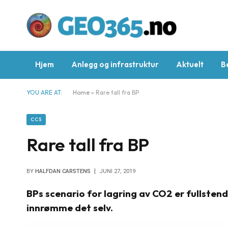
Hjem
Anlegg og infrastruktur
Aktuelt
B
YOU ARE AT:
Home
»
Rare tall fra BP
CCS
Rare tall fra BP
BY
HALFDAN CARSTENS
JUNI 27, 2019
BPs scenario for lagring av CO2 er fullstendig
innrømme det selv.