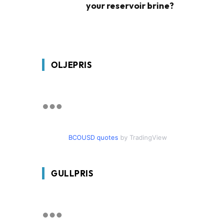
your reservoir brine?
OLJEPRIS
BCOUSD quotes
by TradingView
GULLPRIS