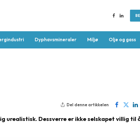
BE
Facebook
LinkedIn
ergindustri
Dyphavsmineraler
Miljø
Olje og gass
Del denne artikkelen
 urealistisk. Dessverre er ikke selskapet villig til 