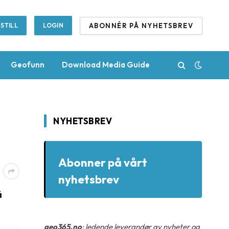
ABONNÉR PÅ NYHETSBREV
STILL
LOGIN
Geofunn
Download Media Guide
NYHETSBREV
Abonner på vårt
nyhetsbrev
å
geo365.no
: ledende leverandør av nyheter og