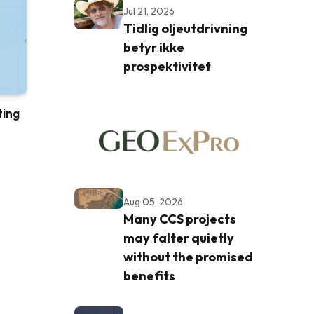
Jul 21, 2026
Tidlig oljeutdrivning
betyr ikke
prospektivitet
ting
Aug 05, 2026
Many CCS projects
may falter quietly
without the promised
benefits