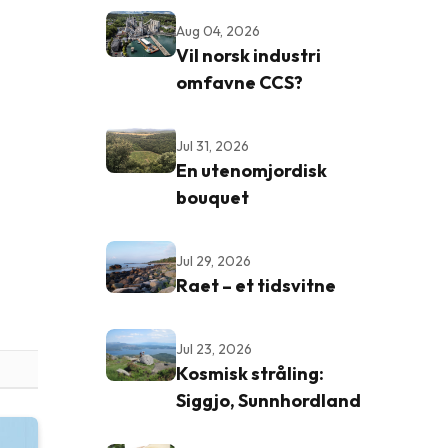
Aug 04, 2026
Vil norsk industri
omfavne CCS?
Jul 31, 2026
En utenomjordisk
bouquet
Jul 29, 2026
Raet – et tidsvitne
Jul 23, 2026
Kosmisk stråling:
Siggjo, Sunnhordland