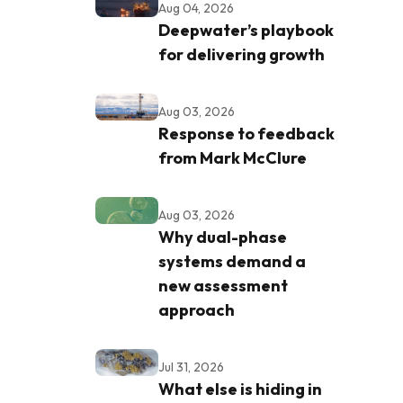
Aug 04, 2026
Deepwater’s playbook
for delivering growth
Aug 03, 2026
Response to feedback
from Mark McClure
Aug 03, 2026
Why dual-phase
systems demand a
new assessment
approach
Jul 31, 2026
What else is hiding in