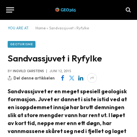
YOU ARE AT:
Home
»
Sandvassjuvet i Ryfylke
GEOTURISME
Sandvassjuvet i Ryfylke
BY
INGVILD CARSTENS
JUNI 12, 2015
Del denne artikkelen
Sandvassjuvet er en meget spesiell geologisk
formasjon. Juvet er dannet i siste istid ved at
en isoppdemmet innsjø har brutt demningen
slik at store mengder vann har rent ut. I løpet
av kort tid, neppe mer enn ett døgn, har
vannmassene skåret seg ned i fjellet og laget