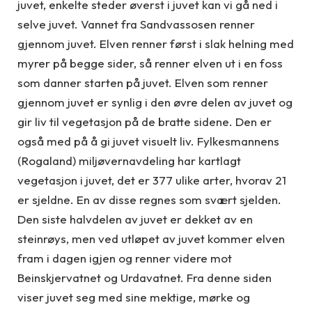
juvet, enkelte steder øverst i juvet kan vi gå ned i
selve juvet. Vannet fra Sandvassosen renner
gjennom juvet. Elven renner først i slak helning med
myrer på begge sider, så renner elven ut i en foss
som danner starten på juvet. Elven som renner
gjennom juvet er synlig i den øvre delen av juvet og
gir liv til vegetasjon på de bratte sidene. Den er
også med på å gi juvet visuelt liv. Fylkesmannens
(Rogaland) miljøvernavdeling har kartlagt
vegetasjon i juvet, det er 377 ulike arter, hvorav 21
er sjeldne. En av disse regnes som svært sjelden.
Den siste halvdelen av juvet er dekket av en
steinrøys, men ved utløpet av juvet kommer elven
fram i dagen igjen og renner videre mot
Beinskjervatnet og Urdavatnet. Fra denne siden
viser juvet seg med sine mektige, mørke og