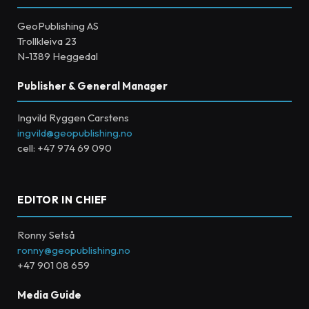
GeoPublishing AS
Trollkleiva 23
N-1389 Heggedal
Publisher & General Manager
Ingvild Ryggen Carstens
ingvild@geopublishing.no
cell: +47 974 69 090
EDITOR IN CHIEF
Ronny Setså
ronny@geopublishing.no
+47 901 08 659
Media Guide