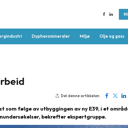
BE
Facebook
LinkedIn
ergindustri
Dyphavsmineraler
Miljø
Olje og gass
arbeid
Del denne artikkelen
st som følge av utbyggingen av ny E39, i et områd
nundersøkelser, bekrefter ekspertgruppe.