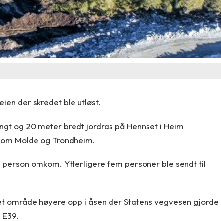
ien der skredet ble utløst.
ngt og 20 meter bredt jordras på Hennset i Heim
lom Molde og Trondheim.
n person omkom. Ytterligere fem personer ble sendt til
t i et område høyere opp i åsen der Statens vegvesen gjorde
 E39.