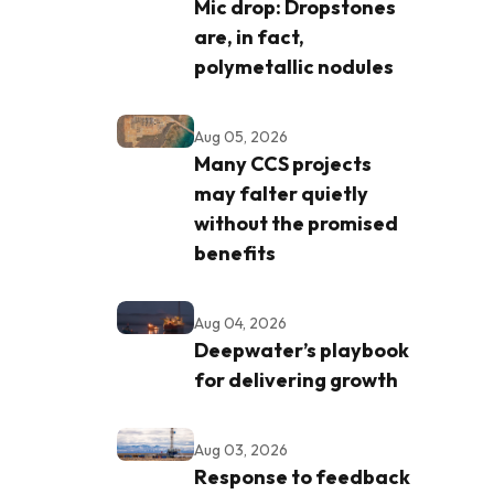
Mic drop: Dropstones
are, in fact,
polymetallic nodules
Aug 05, 2026
Many CCS projects
may falter quietly
without the promised
benefits
Aug 04, 2026
Deepwater’s playbook
for delivering growth
Aug 03, 2026
Response to feedback