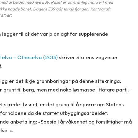
e med arbeidet med nye E39. Raset er omtrentlig markert med
 ikke hadde boret. Dagens E39 går langs fjorden. Kartografi:
NADAG
egger til at det var planlagt for supplerende
telva – Otneselva (2013)
skriver Statens vegvesen
:
igg er det ikkje grunnboringar på denne strekninga.
r grunt til berg, men med noko løsmasse i flatare parti.»
et skredet løsnet, er det grunn til å spørre om Statens
orholdene da de startet utbyggingsarbeidet.
nde anbefaling: «
Spesiell årvåkenhet og forsiktighet må
lser».