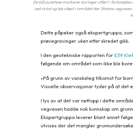
De blå punktene markerer boringer utført i forbindels
rød sirkel og ble utløst i området der Statens vegvesen
Dette påpeker også ekspertgruppa, som l
prøvegravinger
uken etter
skredet gikk.
I den geotekniske rapporten for
E39 Klet
følgende om området som ikke ble boret
«På grunn av vanskeleg tilkomst for borr
Visuelle observasjonar tyder på at det e
I lys av at det var nettopp i dette områd
vegvesen hadde nok kunnskap om grunnf
Ekspertgruppa leverer blant annet følge
utvises der det mangler grunnundersøke