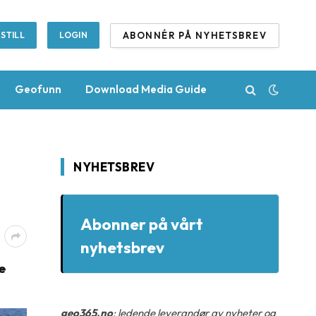
ABONNÉR PÅ NYHETSBREV
STILL
LOGIN
Geofunn
Download Media Guide
NYHETSBREV
Abonner på vårt
nyhetsbrev
e
geo365.no
: ledende leverandør av nyheter og