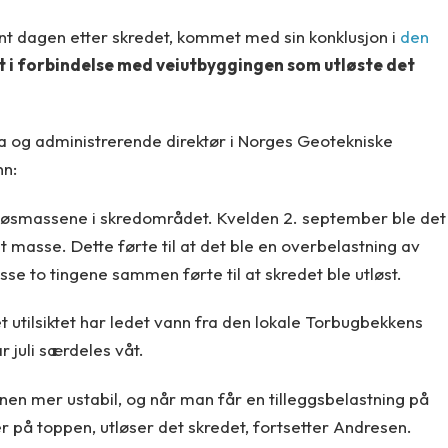
nt dagen etter skredet, kommet med sin konklusjon i
den
t i forbindelse med veiutbyggingen som utløste det
a og administrerende direktør i Norges Geotekniske
nn:
t løsmassene i skredområdet. Kvelden 2. september ble det
t masse. Dette førte til at det ble en overbelastning av
e to tingene sammen førte til at skredet ble utløst.
 utilsiktet har ledet vann fra den lokale Torbugbekkens
r juli særdeles våt.
n mer ustabil, og når man får en tilleggsbelastning på
på toppen, utløser det skredet, fortsetter Andresen.