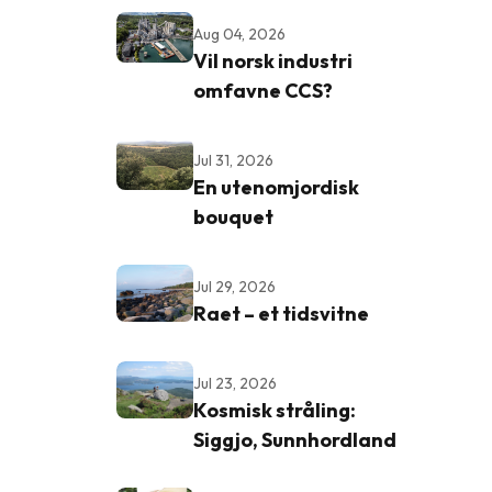
Aug 04, 2026
Vil norsk industri
omfavne CCS?
Jul 31, 2026
En utenomjordisk
bouquet
Jul 29, 2026
Raet – et tidsvitne
Jul 23, 2026
Kosmisk stråling:
Siggjo, Sunnhordland