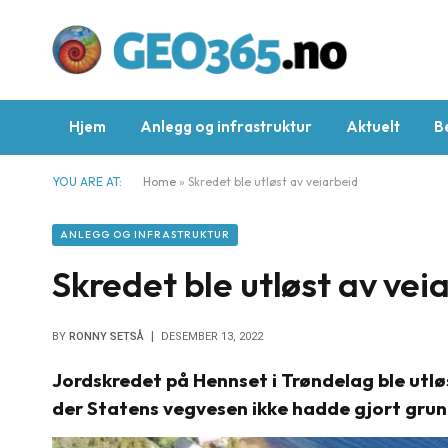
Hjem
Anlegg og infrastruktur
Aktuelt
B
YOU ARE AT:
Home
»
Skredet ble utløst av veiarbeid
ANLEGG OG INFRASTRUKTUR
Skredet ble utløst av vei
BY
RONNY SETSÅ
DESEMBER 13, 2022
Jordskredet på Hennset i Trøndelag ble utlø
der Statens vegvesen ikke hadde gjort grun