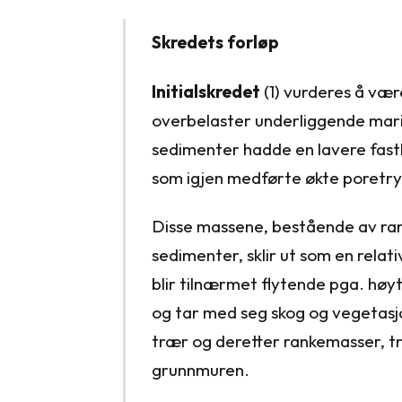
Skredets forløp
Initialskredet
(1) vurderes å væ
overbelaster underliggende mar
sedimenter hadde en lavere fasth
som igjen medførte økte poretry
Disse massene, bestående av ra
sedimenter, sklir ut som en relati
blir tilnærmet flytende pga. høy
og tar med seg skog og vegetasj
trær og deretter rankemasser, tr
grunnmuren.