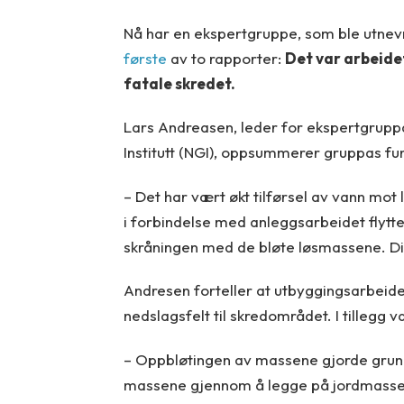
Nå har en ekspertgruppe, som ble utnev
første
av to rapporter:
Det var arbeide
fatale skredet.
Lars Andreasen, leder for ekspertgrupp
Institutt (NGI), oppsummerer gruppas fu
– Det har vært økt tilførsel av vann mo
i forbindelse med anleggsarbeidet flytte
skråningen med de bløte løsmassene. Diss
Andresen forteller at utbyggingsarbeidet
nedslagsfelt til skredområdet. I tillegg va
– Oppbløtingen av massene gjorde grunne
massene gjennom å legge på jordmasser 