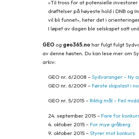
«Til tross for at potensielle investorer
drøftelser på høyeste hold i DNB og In
vil bli funnet», heter det i orienteringe
I løpet av dagen ble selskapet satt un
GEO
og
geo365.no
har fulgt fulgt Sydv
av denne høsten. Du kan lese mer om Sy
arkiv:
GEO nr. 6/2008 –
Sydvaranger – Ny op
GEO nr. 6/2009 –
Første skipslast i 
GEO nr. 5/2015 –
Riktig mål – Feil mid
24. september 2015 –
Fare for konkur
4. oktober 2015 –
For mye gråberg
9. oktober 2015 –
Styrer mot konkurs