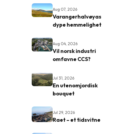
Aug 07, 2026
Varangerhalvøyas
dype hemmelighet
Aug 04, 2026
Vil norsk industri
omfavne CCS?
Jul 31, 2026
En utenomjordisk
bouquet
Jul 29, 2026
Raet – et tidsvitne