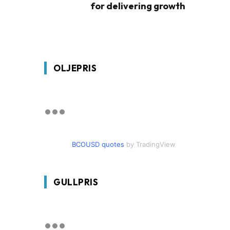
for delivering growth
OLJEPRIS
BCOUSD quotes
by TradingView
GULLPRIS