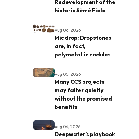
Redevelopment of the
historic Sèmè Field
Aug 06, 2026
Mic drop: Dropstones
are, in fact,
polymetallic nodules
Aug 05, 2026
Many CCS projects
may falter quietly
without the promised
benefits
Aug 04, 2026
Deepwater’s playbook