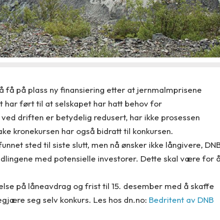
 få på plass ny finansiering etter at jernmalmprisene
t har ført til at selskapet har hatt behov for
ved driften er betydelig redusert, har ikke prosessen
ke kronekursen har også bidratt til konkursen.
unnet sted til siste slutt, men nå ønsker ikke långivere, DN
dlingene med potensielle investorer. Dette skal være for 
else på låneavdrag og frist til 15. desember med å skaffe
egjære seg selv konkurs. Les hos dn.no:
Bedritent av DNB