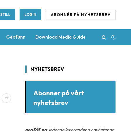
ABONNÉR PÅ NYHETSBREV
STILL
LOGIN
Geofunn
Download Media Guide
NYHETSBREV
Abonner på vårt
nyhetsbrev
geo365.no
: ledende leverandør av nyheter og