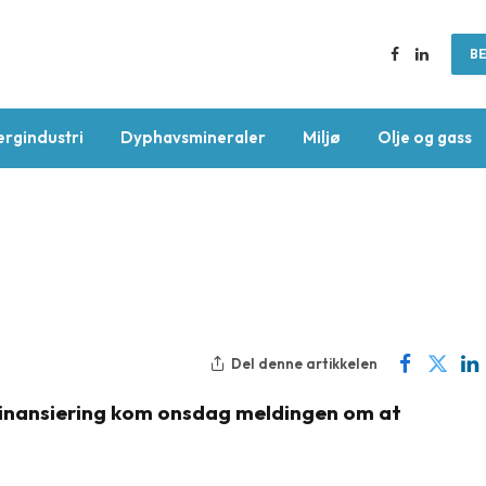
BE
Facebook
LinkedIn
ergindustri
Dyphavsmineraler
Miljø
Olje og gass
Del denne artikkelen
 finansiering kom onsdag meldingen om at