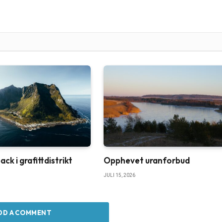
k i grafittdistrikt
Opphevet uranforbud
JULI 15, 2026
DD A COMMENT