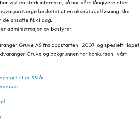
 har vist en sterk interesse, så har våre långivere etter
novasjon Norge besluttet at en akseptabel løsning ikke
n de ansatte fikk i dag.
der administrasjon av bostyrer.
aranger Gruve AS fra oppstarten i 2007, og spesielt i løpet
dvaranger Gruve og bakgrunnen for konkursen i vårt
pstart etter 99 år
november
del
s