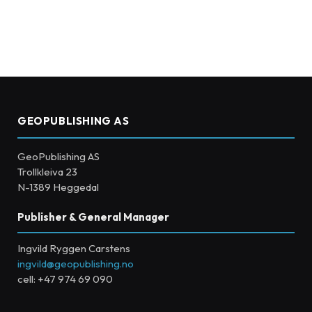
GEOPUBLISHING AS
GeoPublishing AS
Trollkleiva 23
N-1389 Heggedal
Publisher & General Manager
Ingvild Ryggen Carstens
ingvild@geopublishing.no
cell: +47 974 69 090