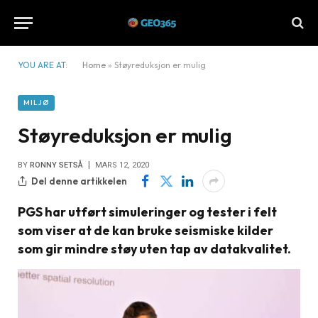
YOU ARE AT:
Home
»
Støyreduksjon er mulig
MILJØ
Støyreduksjon er mulig
BY
RONNY SETSÅ
MARS 12, 2020
Del denne artikkelen
PGS har utført simuleringer og tester i felt
som viser at de kan bruke seismiske kilder
som gir mindre støy uten tap av datakvalitet.