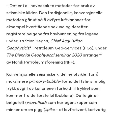
– Det er i all hovedsak to metoder for bruk av
seismiske kilder. Den tradisjonelle, konvensjonelle
metoden går ut på å avfyre ​​luftkanoner for
eksempel hvert tiende sekund og deretter
registrere bølgene fra havbunnen og fra lagene
under, sa Stian Hegna,
Chief Acquisition
Geophysicist
i Petroleum Geo-Services (PGS), under
The Biennial Geophysical seminar 2020
arrangert
av Norsk Petroleumsforening (NPF).
Konvensjonelle seismiske kilder er utviklet for å
maksimere
primary-bubble
-forholdet (størst mulig
trykk avgitt av kanonene i forhold til trykket som
kommer fra de første luftboblene). Dette gir et
bølgefelt (
wavefield
) som har egenskaper som
minner om en pigg (
spike
– et lavfrekvent, kortvarig