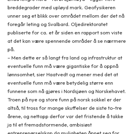
breddegrader med upløyd mark. Geofysikeren
unner seg et blikk over området mellom der det nå
foregår leting og Svalbard. Oljedirektoratet
publiserte for ca. et år siden en rapport som viste
at det kan være spennende områder å se nærmere
på.
– Men dette er så langt fra land og infrastruktur at
eventuelle funn må være gigantiske for å oppnå
lønnsomhet, sier Haatvedt og mener med det at
eventuelle funn må være betydelig større enn
funnene som nå gjøres i Nordsjøen og Norskehavet.
Troen på nye og store funn på norsk sokkel er der
altså, til tross for mange skuffelser de siste to-tre
årene, og nettopp derfor var det fristende å takke
ja til et fremadstormende, ambisiøst
entreprenørselskap da muligheten åpnet seg for