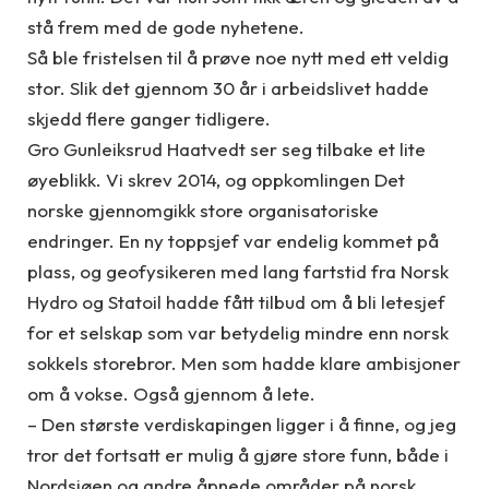
stå frem med de gode nyhetene.
Så ble fristelsen til å prøve noe nytt med ett veldig
stor. Slik det gjennom 30 år i arbeidslivet hadde
skjedd flere ganger tidligere.
Gro Gunleiksrud Haatvedt ser seg tilbake et lite
øyeblikk. Vi skrev 2014, og oppkomlingen Det
norske gjennomgikk store organisatoriske
endringer. En ny toppsjef var endelig kommet på
plass, og geofysikeren med lang fartstid fra Norsk
Hydro og Statoil hadde fått tilbud om å bli letesjef
for et selskap som var betydelig mindre enn norsk
sokkels storebror. Men som hadde klare ambisjoner
om å vokse. Også gjennom å lete.
– Den største verdiskapingen ligger i å finne, og jeg
tror det fortsatt er mulig å gjøre store funn, både i
Nordsjøen og andre åpnede områder på norsk