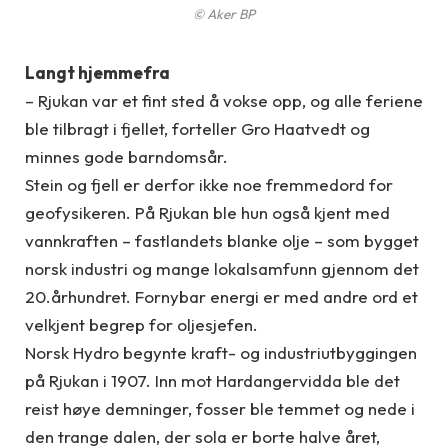
© Aker BP
Langt hjemmefra
– Rjukan var et fint sted å vokse opp, og alle feriene
ble tilbragt i fjellet, forteller Gro Haatvedt og
minnes gode barndomsår.
Stein og fjell er derfor ikke noe fremmedord for
geofysikeren. På Rjukan ble hun også kjent med
vannkraften – fastlandets blanke olje – som bygget
norsk industri og mange lokalsamfunn gjennom det
20.århundret. Fornybar energi er med andre ord et
velkjent begrep for oljesjefen.
Norsk Hydro begynte kraft- og industriutbyggingen
på Rjukan i 1907. Inn mot Hardangervidda ble det
reist høye demninger, fosser ble temmet og nede i
den trange dalen, der sola er borte halve året,