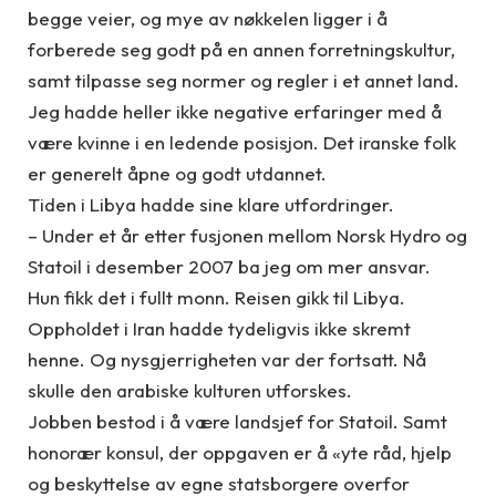
begge veier, og mye av nøkkelen ligger i å
forberede seg godt på en annen forretningskultur,
samt tilpasse seg normer og regler i et annet land.
Jeg hadde heller ikke negative erfaringer med å
være kvinne i en ledende posisjon. Det iranske folk
er generelt åpne og godt utdannet.
Tiden i Libya hadde sine klare utfordringer.
– Under et år etter fusjonen mellom Norsk Hydro og
Statoil i desember 2007 ba jeg om mer ansvar.
Hun fikk det i fullt monn. Reisen gikk til Libya.
Oppholdet i Iran hadde tydeligvis ikke skremt
henne. Og nysgjerrigheten var der fortsatt. Nå
skulle den arabiske kulturen utforskes.
Jobben bestod i å være landsjef for Statoil. Samt
honorær konsul, der oppgaven er å «yte råd, hjelp
og beskyttelse av egne statsborgere overfor