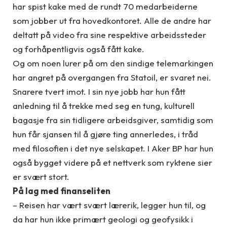
har spist kake med de rundt 70 medarbeiderne
som jobber ut fra hovedkontoret. Alle de andre har
deltatt på video fra sine respektive arbeidssteder
og forhåpentligvis også fått kake.
Og om noen lurer på om den sindige telemarkingen
har angret på overgangen fra Statoil, er svaret nei.
Snarere tvert imot. I sin nye jobb har hun fått
anledning til å trekke med seg en tung, kulturell
bagasje fra sin tidligere arbeidsgiver, samtidig som
hun får sjansen til å gjøre ting annerledes, i tråd
med filosofien i det nye selskapet. I Aker BP har hun
også bygget videre på et nettverk som ryktene sier
er svært stort.
På lag med finanseliten
– Reisen har vært svært lærerik, legger hun til, og
da har hun ikke primært geologi og geofysikk i