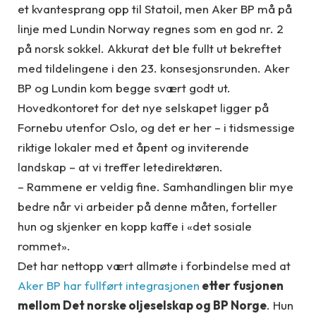
et kvantesprang opp til Statoil, men Aker BP må på
linje med Lundin Norway regnes som en god nr. 2
på norsk sokkel. Akkurat det ble fullt ut bekreftet
med tildelingene i den 23. konsesjonsrunden. Aker
BP og Lundin kom begge svært godt ut.
Hovedkontoret for det nye selskapet ligger på
Fornebu utenfor Oslo, og det er her – i tidsmessige
riktige lokaler med et åpent og inviterende
landskap – at vi treffer letedirektøren.
– Rammene er veldig fine. Samhandlingen blir mye
bedre når vi arbeider på denne måten, forteller
hun og skjenker en kopp kaffe i «det sosiale
rommet».
Det har nettopp vært allmøte i forbindelse med at
Aker BP har fullført integrasjonen
etter fusjonen
mellom Det norske oljeselskap og BP Norge
. Hun