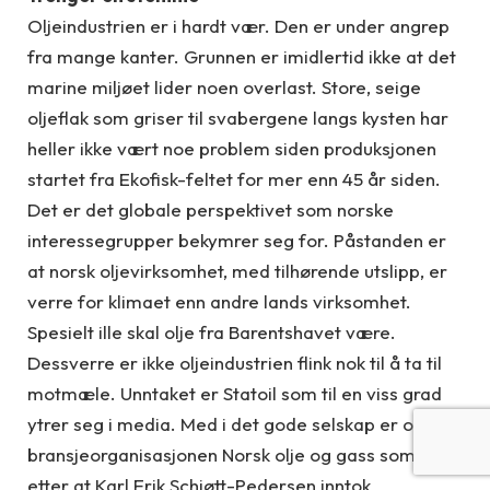
Oljeindustrien er i hardt vær. Den er under angrep
fra mange kanter. Grunnen er imidlertid ikke at det
marine miljøet lider noen overlast. Store, seige
oljeflak som griser til svabergene langs kysten har
heller ikke vært noe problem siden produksjonen
startet fra Ekofisk-feltet for mer enn 45 år siden.
Det er det globale perspektivet som norske
interessegrupper bekymrer seg for. Påstanden er
at norsk oljevirksomhet, med tilhørende utslipp, er
verre for klimaet enn andre lands virksomhet.
Spesielt ille skal olje fra Barentshavet være.
Dessverre er ikke oljeindustrien flink nok til å ta til
motmæle. Unntaket er Statoil som til en viss grad
ytrer seg i media. Med i det gode selskap er også
bransjeorganisasjonen Norsk olje og gass som,
etter at Karl Erik Schjøtt-Pedersen inntok