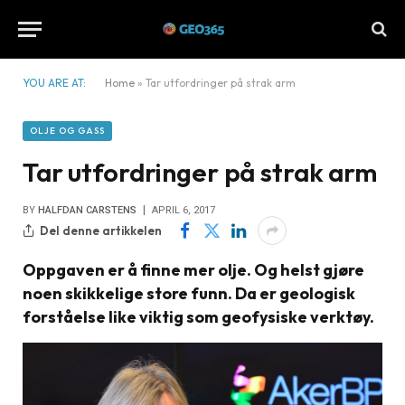
YOU ARE AT:
Home
»
Tar utfordringer på strak arm
OLJE OG GASS
Tar utfordringer på strak arm
BY
HALFDAN CARSTENS
APRIL 6, 2017
Del denne artikkelen
Oppgaven er å finne mer olje. Og helst gjøre
noen skikkelige store funn. Da er geologisk
forståelse like viktig som geofysiske verktøy.