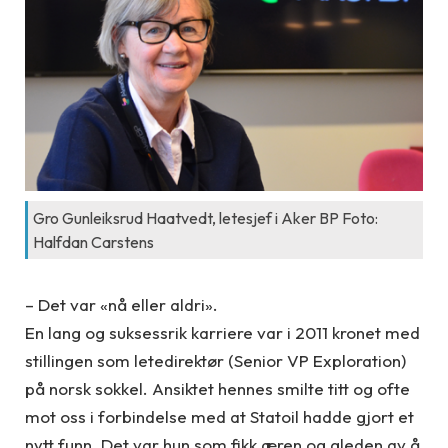
Gro Gunleiksrud Haatvedt, letesjef i Aker BP Foto:
Halfdan Carstens
– Det var «nå eller aldri».
En lang og suksessrik karriere var i 2011 kronet med
stillingen som letedirektør (Senior VP Exploration)
på norsk sokkel. Ansiktet hennes smilte titt og ofte
mot oss i forbindelse med at Statoil hadde gjort et
nytt funn. Det var hun som fikk æren og gleden av å