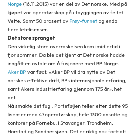
Norge
(16.11.2015) var en del av Det norske. Med på
kjøpet var operatørskap på utbyggingen av feltet
Vette. Samt 50 prosent av
Frøy-funnet
og enda
flere letelisenser.
Det store spranget
Den virkelig store overraskelsen kom imidlertid i
fjor sommer. Da ble det kjent at Det norske hadde
inngått en avtale om å fusjonere med BP Norge.
Aker BP
var født. «Aker BP vil dra nytte av Det
norskes effektive drift, BPs internasjonale erfaring,
samt Akers industrierfaring gjennom 175 år», het
det.
Nå smakte det fugl. Porteføljen teller etter dette 95
lisenser med 47operatørskap, hele 1300 ansatte og
kontorer på Fornebu, i Stavanger, Trondheim,
Harstad og Sandnessjøen. Det er riktig nok fortsatt