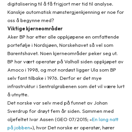
digitalisering til å få frigjort mer tid til analyse.
Kanskje automatisk mønstergjenkjenning er noe for
oss å begynne med?
Viktige kjerneområder
Aker BP har etter alle oppkjøpene en omfattende
portefølje i Nordsjøen, Norskehavet så vel som
Barentshavet. Noen kjerneområder peker seg ut.
BP har vært operatør på Valhall siden oppkjøpet av
Amoco i 1998, og mot nordøst ligger Ula som BP
selv fant tilbake i 1976. Derfor er det mye
infrastruktur i Sentralgrabenen som det vil være lurt
å utnytte.
Det norske var selv med på funnet av Johan
Sverdrup for drøyt fem år siden. Sammen med
oljefeltet Ivar Aasen (GEO 07/2015; «
En lang natt
på jobben
»), hvor Det norske er operatør, hører