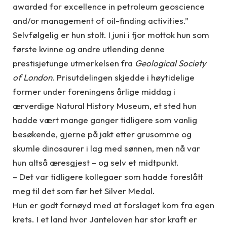
awarded for excellence in petroleum geoscience
and/or management of oil-finding activities.”
Selvfølgelig er hun stolt. I juni i fjor mottok hun som
første kvinne og andre utlending denne
prestisjetunge utmerkelsen fra
Geological Society
of London
. Prisutdelingen skjedde i høytidelige
former under foreningens årlige middag i
ærverdige Natural History Museum, et sted hun
hadde vært mange ganger tidligere som vanlig
besøkende, gjerne på jakt etter grusomme og
skumle dinosaurer i lag med sønnen, men nå var
hun altså æresgjest – og selv et midtpunkt.
– Det var tidligere kollegaer som hadde foreslått
meg til det som før het Silver Medal.
Hun er godt fornøyd med at forslaget kom fra egen
krets. I et land hvor Janteloven har stor kraft er