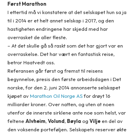
Først Marathon
I ettertid må vi konstatere at det selskapet hun sa ja
til i 2014 er et helt annet selskap i 2017, og den
hastigheten endringene har skjedd med har
overrasket de aller fleste.
– At det skulle gå så raskt som det har gjort var en
overraskelse. Det har vært en fantastisk reise,
betror Haatvedt oss.
Referansen går først og fremst til reisens
begynnelse, presis den første arbeidsdagen i Det
norske, for den 2. juni 2014 annonserte selskapet
kjøpet av
Marathon Oil Norge AS
for drøyt 16
milliarder kroner. Over natten, og uten at noen
utenfor de innerste sirklene ante noe som helst, var
feltene
Alvheim
,
Volund
,
Bøyla
og
Vilje
en del av
den voksende porteføljen. Selskapets reserver økte