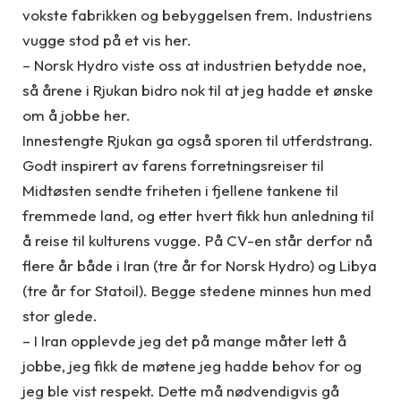
vokste fabrikken og bebyggelsen frem. Industriens
vugge stod på et vis her.
– Norsk Hydro viste oss at industrien betydde noe,
så årene i Rjukan bidro nok til at jeg hadde et ønske
om å jobbe her.
Innestengte Rjukan ga også sporen til utferdstrang.
Godt inspirert av farens forretningsreiser til
Midtøsten sendte friheten i fjellene tankene til
fremmede land, og etter hvert fikk hun anledning til
å reise til kulturens vugge. På CV-en står derfor nå
flere år både i Iran (tre år for Norsk Hydro) og Libya
(tre år for Statoil). Begge stedene minnes hun med
stor glede.
– I Iran opplevde jeg det på mange måter lett å
jobbe, jeg fikk de møtene jeg hadde behov for og
jeg ble vist respekt. Dette må nødvendigvis gå