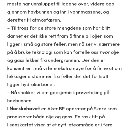
meste har unnsluppet til lagene over, videre opp
gjennom havbunnen og inn i vannmassene, og
deretter til atmosfæren.
– Til tross for de store mengdene som har blitt
dannet er det ikke rett fram å finne all oljen som
ligger i små og store feller, men nå ser vi nærmere
på å bruke teknologi som kan fortelle oss
hvor
olje
og gass lekker fra undergrunnen. Der den er
konsentrert, må vi lete ekstra nøye for å finne ut om
lekkasjene stammer fra feller det det fortsatt
ligger hydrokarboner.
– Nå snakker vi om geokjemisk prøvetaking på
havbunnen.
I
Norskehavet
er Aker BP operatør på Skarv som
produserer både olje og gass. En rask titt på
lisenskartet viser at et nytt leteområde er i ferd