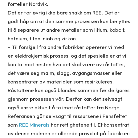
forteller Nordvik.
Det er for øvrig ikke bare snakk om REE. Det er
godt håp om at den samme prosessen kan benyttes
til å separere ut andre metaller som litium, kobolt,
hafnium, titan, niob og zirkon.
– Til forskjell fra andre fabrikker opererer vi med
en elektrokjemisk prosess, og det spesielle er at vi
kan ta imot nesten hva det skal være av råstoffer,
det være seg malm, slagg, avgangsmasser eller
konsentrater av materialer som resirkuleres.
Råstoffene kan også blandes sammen før de kjøres
gjennom prosessen vår. Derfor kan det selvsagt
også være aktuelt å ta imot råstoffer fra Norge.
Referansen går selvsagt til ressursene i Fensfeltet
som
REE Minerals
har rettighetene til. Et konsentrat
av denne malmen er allerede prøvd ut på fabrikken