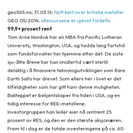
geo365.no; 31.03.16:
Nytt kart over kritiske metaller
GEO 05/2014: «
Ressursene er ujevnt fordelt
»
99,9+ prosent rent
Tom Arne Nordvik har en MBA fra Pacific Lutheran
University, Washington, USA, og hadde lang fartstid
som fondsforvalter her hjemme etter det. De siste
sju-åtte årene har han imidlertid vært sterkt
delaktig i å finansiere teknologiutviklingen som Rare
Earth Salts har drevet. Som ellers her i livet er det
tilfeldigheter som har gitt ham denne muligheten.
Bakteppet er bekjentskaper fra tiden i USA, og en
tidlig interesse for REE-metallene.
Investorgruppen han leder eier nå omtrent 25
prosent av RES, og den er den største aksjonæren.
Fram til i dag er de totale investeringene på ca. 60