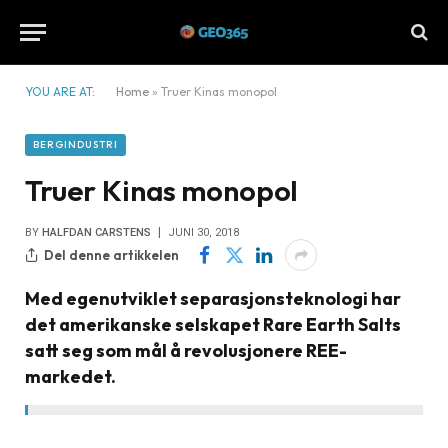
YOU ARE AT:
Home
»
Truer Kinas monopol
BERGINDUSTRI
Truer Kinas monopol
BY
HALFDAN CARSTENS
JUNI 30, 2018
Del denne artikkelen
Med egenutviklet separasjonsteknologi har
det amerikanske selskapet Rare Earth Salts
satt seg som mål å revolusjonere REE-
markedet.