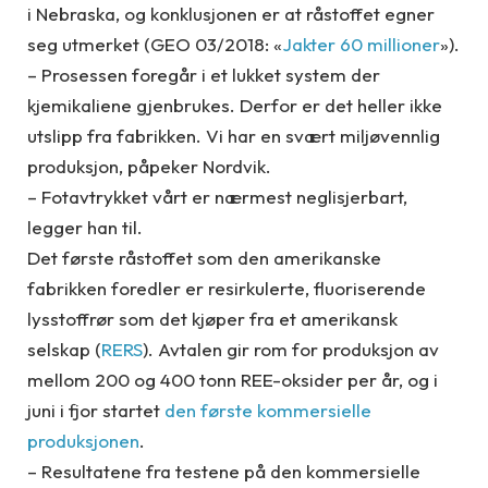
i Nebraska, og konklusjonen er at råstoffet egner
seg utmerket (GEO 03/2018: «
Jakter 60 millioner
»).
– Prosessen foregår i et lukket system der
kjemikaliene gjenbrukes. Derfor er det heller ikke
utslipp fra fabrikken. Vi har en svært miljøvennlig
produksjon, påpeker Nordvik.
– Fotavtrykket vårt er nærmest neglisjerbart,
legger han til.
Det første råstoffet som den amerikanske
fabrikken foredler er resirkulerte, fluoriserende
lysstoffrør som det kjøper fra et amerikansk
selskap (
RERS
). Avtalen gir rom for produksjon av
mellom 200 og 400 tonn REE-oksider per år, og i
juni i fjor startet
den første kommersielle
produksjonen
.
– Resultatene fra testene på den kommersielle