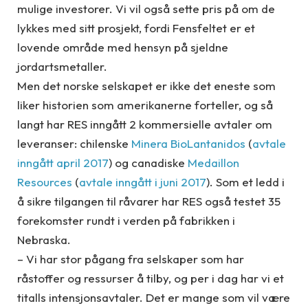
mulige investorer. Vi vil også sette pris på om de
lykkes med sitt prosjekt, fordi Fensfeltet er et
lovende område med hensyn på sjeldne
jordartsmetaller.
Men det norske selskapet er ikke det eneste som
liker historien som amerikanerne forteller, og så
langt har RES inngått 2 kommersielle avtaler om
leveranser: chilenske
Minera BioLantanidos
(
avtale
inngått april 2017
) og canadiske
Medaillon
Resources
(
avtale inngått i juni 2017
). Som et ledd i
å sikre tilgangen til råvarer har RES også testet 35
forekomster rundt i verden på fabrikken i
Nebraska.
– Vi har stor pågang fra selskaper som har
råstoffer og ressurser å tilby, og per i dag har vi et
titalls intensjonsavtaler. Det er mange som vil være