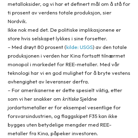
metalloksider, og vi har et definert mål om å stå for
ti prosent av verdens totale produksjon, sier
Nordvik.
Ikke nok med det. De politiske implikasjonene er
store hvis selskapet lykkes i sine forsetter.
– Med drøyt 80 prosent (
kilde: USGS
) av den totale
produksjonen i verden har Kina fortsatt tilnærmet
monopol i markedet for REE-metaller. Med vår
teknologi har vi en god mulighet for å bryte vestens
avhengighet av leveranser derfra.
– For amerikanerne er dette spesielt viktig, etter
som vi her snakker om
kritiske
Sjeldne
jordartsmetaller er for eksempel vesentlige for
forsvarsindustrien, og flaggskipet F35 kan ikke
bygges uten betydelige mengder med REE-
metaller fra Kina, påpeker investoren.