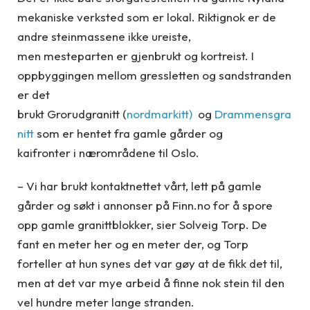
mekaniske verksted som er lokal. Riktignok er de
andre steinmassene ikke ureiste,
men mesteparten er gjenbrukt og kortreist. I
oppbyggingen mellom gressletten og sandstranden
er det
brukt Grorudgranitt (
nordmarkitt)
og
Drammensgra
nitt
som er hentet fra gamle gårder og
kaifronter i nærområdene til Oslo.
– Vi har brukt kontaktnettet vårt, lett på gamle
gårder og søkt i annonser på Finn.no for å spore
opp gamle granittblokker, sier Solveig Torp. De
fant en meter her og en meter der, og Torp
forteller at hun synes det var gøy at de fikk det til,
men at det var mye arbeid å finne nok stein til den
vel hundre meter lange stranden.