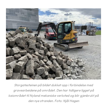
Storgatesteinen på bildet dukket opp i forbindelse med
gravearbeidene på området. Den har tidligere ligget på
kaiområdet til Nyland mekaniske verksted og blir gjenbrukt på
den nye stranden. Foto: Njål Hagen