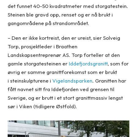
det funnet 40-50 kvadratmeter med storgatestein.
Steinen ble gravd opp, renset og er nå brukt i
gangområdene på strandområdet.
– Den er ikke kortreist, den er ureist, sier Solveig
Torp, prosjektleder i Braathen
Landskapsentreprenør AS. Torp forteller at den
gamle storgatesteinen er
Iddefjordsgranitt
, som for
øvrig er samme granittforekomst som er brukt
i steinskulpturene i
Vigelandsparken
. Granitten har
fått navnet sitt fra Iddefjorden ved grensen til
Sverige, og er brutt i et stort granittmassiv lengst
sør i Viken (tidligere Østfold).