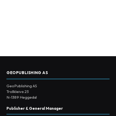
GEOPUBLISHING AS
GeoPublishing AS
Trollkleiva 23
N-1389 Heggedal
Publisher & General Manager