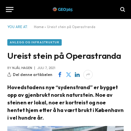
YOU ARE AT:
Home
»
Ureist stein på Operastranda
ANLEGG OG INFRASTRUKTUR
Ureist stein på Operastranda
BY
NJÅL HAGEN
JULI 7, 2021
Del denne artikkelen
Hovedstadens nye “sydenstrand” er bygget
opp av gjenbrukt norsk naturstein. Noe av
steinen er lokal, noe er kortreist og noe
hentet hjem etter å ha vært brukt i København
i vel hundre år.