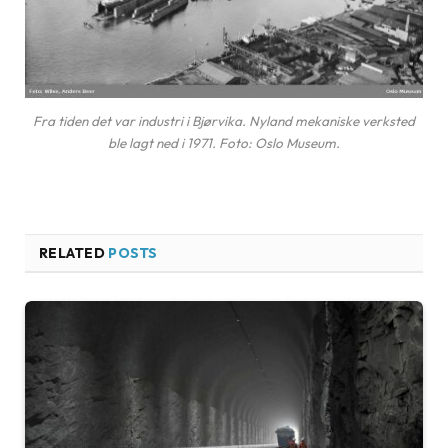
Fra tiden det var industri i Bjørvika. Nyland mekaniske verksted
ble lagt ned i 1971. Foto: Oslo Museum.
RELATED
POSTS