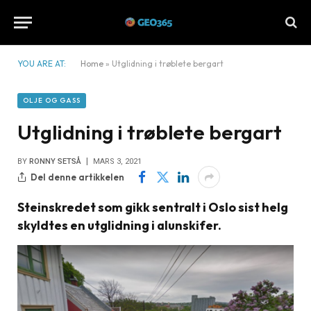
YOU ARE AT:
Home
»
Utglidning i trøblete bergart
OLJE OG GASS
Utglidning i trøblete bergart
BY
RONNY SETSÅ
MARS 3, 2021
Del denne artikkelen
Steinskredet som gikk sentralt i Oslo sist helg
skyldtes en utglidning i alunskifer.