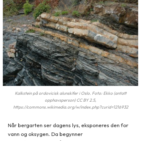
Kalkstein på ordovicisk alunskifer i Oslo. Foto: Ekko (antatt
opphavsperson) CC BY 2.5,
https://commons.wikimedia.org/w/index.php?curid=1216932
Når bergarten ser dagens lys, eksponeres den for
vann og oksygen. Da begynner