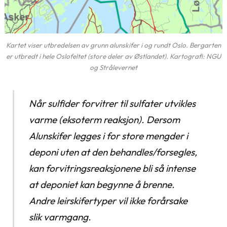
Kartet viser utbredelsen av grunn alunskifer i og rundt Oslo. Bergarten
er utbredt i hele Oslofeltet (store deler av Østlandet). Kartografi: NGU
og Strålevernet
Når sulfider forvitrer til sulfater utvikles
varme (eksoterm reaksjon). Dersom
Alunskifer legges i for store mengder i
deponi uten at den behandles/forsegles,
kan forvitringsreaksjonene bli så intense
at deponiet kan begynne å brenne.
Andre leirskifertyper vil ikke forårsake
slik varmgang.