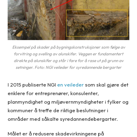
Eksempel på skader på bygningskonstruksjoner som følge av
forvitring og svelling av alunskifer. Veggen er fundamentert
direkte på alunskifer og står i fare for å rase ut på grunn av
setninger. Foto: NGI veileder for syredannende bergarter
I 2015 publiserte NGI
en veileder
som skal gjøre det
enklere for entreprenører, konsulenter,
planmyndighet og miljøvernmyndigheter i fylker og
kommuner å treffe de riktige beslutninger i
områder med såkalte syredannendebergarter.
Målet er å redusere skadevirkningene på