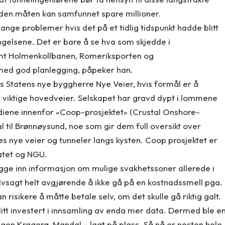
den måten kan samfunnet spare millioner.
ange problemer hvis det på et tidlig tidspunkt hadde blitt
ngelsene. Det er bare å se hva som skjedde i
mt Holmenkollbanen, Romeriksporten og
med god planlegging, påpeker han.
s Statens nye byggherre Nye Veier, hvis formål er å
e viktige hovedveier. Selskapet har gravd dypt i lommene
tudiene innenfor «Coop-prosjektet» (Crustal Onshore-
l til Brønnøysund, noe som gir dem full oversikt over
s nye veier og tunneler langs kysten. Coop prosjektet er
ratet og NGU.
egge inn informasjon om mulige svakhetssoner allerede i
sagt helt avgjørende å ikke gå på en kostnadssmell pga.
 risikere å måtte betale selv, om det skulle gå riktig galt.
litt investert i innsamling av enda mer data. Dermed ble e
ningen Kragerø-Mandal – lagt på plass. Så nå er nesten hele