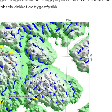
kobselv dekket av flygeofysikk.