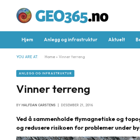
Hjem
Anlegg og infrastruktur
Aktuelt
B
YOU ARE AT:
Home
»
Vinner terreng
ANLEGG OG INFRASTRUKTUR
Vinner terreng
BY
HALFDAN CARSTENS
DESEMBER 21, 2016
Ved å sammenholde flymagnetiske og topog
og redusere risikoen for problemer under by