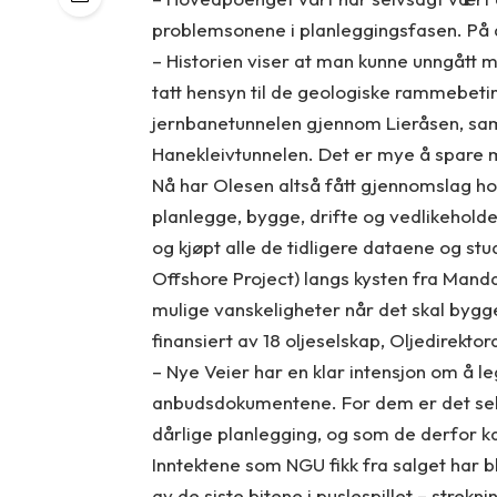
problemsonene i planleggingsfasen. På 
– Historien viser at man kunne unngått m
tatt hensyn til de geologiske rammebeti
jernbanetunnelen gjennom Lieråsen, sa
Hanekleivtunnelen. Det er mye å spare 
Nå har Olesen altså fått gjennomslag ho
planlegge, bygge, drifte og vedlikehold
og kjøpt alle de tidligere dataene og s
Offshore Project) langs kysten fra Manda
mulige vanskeligheter når det skal bygge
finansiert av 18 oljeselskap, Oljedirekto
– Nye Veier har en klar intensjon om å l
anbudsdokumentene. For dem er det selv
dårlige planlegging, og som de derfor kan
Inntektene som NGU fikk fra salget har b
av de siste bitene i puslespillet – strek