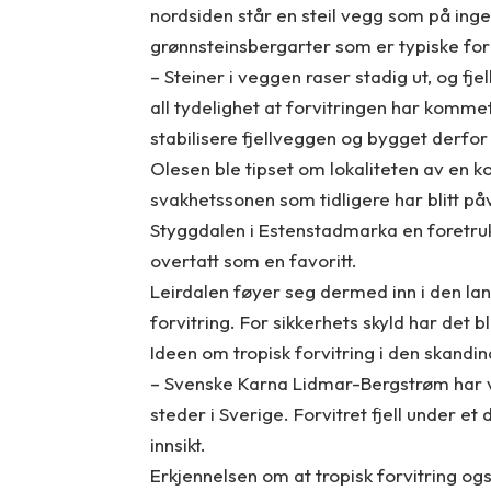
nordsiden står en steil vegg som på inge
grønnsteinsbergarter som er typiske fo
– Steiner i veggen raser stadig ut, og fjel
all tydelighet at forvitringen har kommet
stabilisere fjellveggen og bygget derfor
Olesen ble tipset om lokaliteten av en ko
svakhetssonen som tidligere har blitt påv
Styggdalen i Estenstadmarka en foretruk
overtatt som en favoritt.
Leirdalen føyer seg dermed inn i den lan
forvitring. For sikkerhets skyld har det bl
Ideen om tropisk forvitring i den skandi
– Svenske Karna Lidmar-Bergstrøm har
steder i Sverige. Forvitret fjell under et
innsikt.
Erkjennelsen om at tropisk forvitring og