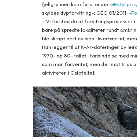
fjellgrunnen kom først under
GEOS-prosj
skyldes dypforvitring»; GEO 01/2011; «
Fo
– Vi forstod da at forvitringsprosesser i
bare på spredte lokaliteter rundt omkrin
ble skrapt bort av isen i kvartær tid, me
Han legger til at K-Ar-dateringer av lei
1970- og 80- tallet i forbindelse med min
som man forventet, men derimot trias 
aktiviteten i Oslofeltet.