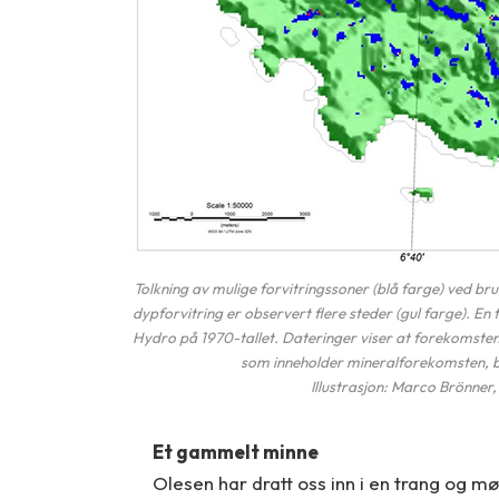
Tolkning av mulige forvitringssoner (blå farge) ved b
dypforvitring er observert flere steder (gul farge). E
Hydro på 1970-tallet. Dateringer viser at forekomsten bl
som inneholder mineralforekomsten, ble
Illustrasjon: Marco Brönne
Et gammelt minne
Olesen har dratt oss inn i en trang og m