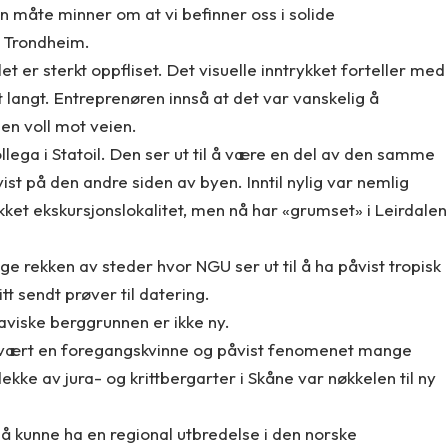
n måte minner om at vi befinner oss i solide
r Trondheim.
let er sterkt oppfliset. Det visuelle inntrykket forteller med
 langt. Entreprenøren innså at det var vanskelig å
 en voll mot veien.
llega i Statoil. Den ser ut til å være en del av den samme
ist på den andre siden av byen. Inntil nylig var nemlig
ket ekskursjonslokalitet, men nå har «grumset» i Leirdalen
ge rekken av steder hvor NGU ser ut til å ha påvist tropisk
itt sendt prøver til datering.
naviske berggrunnen er ikke ny.
 vært en foregangskvinne og påvist fenomenet mange
 dekke av jura- og krittbergarter i Skåne var nøkkelen til ny
så kunne ha en regional utbredelse i den norske