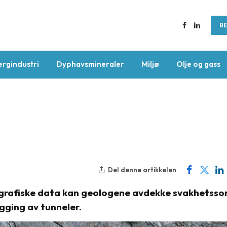
BE
Facebook
LinkedIn
ergindustri
Dyphavsmineraler
Miljø
Olje og gass
Del denne artikkelen
rafiske data kan geologene avdekke svakhetsso
gging av tunneler.