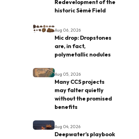
Redevelopment of the
historic Sèmè Field
Aug 06, 2026
Mic drop: Dropstones
are, in fact,
polymetallic nodules
Aug 05, 2026
Many CCS projects
may falter quietly
without the promised
benefits
Aug 04, 2026
Deepwater’s playbook