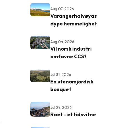
Aug 07, 2026
Varangerhalvøyas
dype hemmelighet
Aug 04, 2026
Vil norsk industri
omfavne CCS?
Jul 31, 2026
En utenomjordisk
bouquet
Jul 29, 2026
Raet – et tidsvitne
n