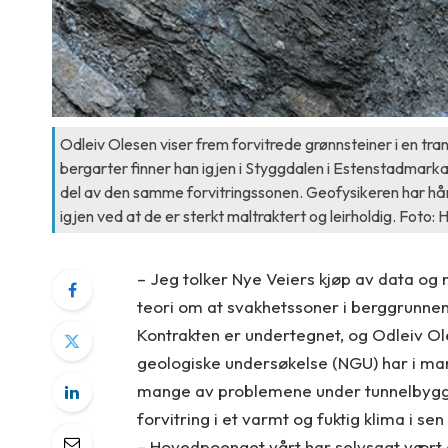
Odleiv Olesen viser frem forvitrede grønnsteiner i en tra
bergarter finner han igjen i Styggdalen i Estenstadmarka,
del av den samme forvitringssonen. Geofysikeren har hån
igjen ved at de er sterkt maltraktert og leirholdig. Foto:
– Jeg tolker Nye Veiers kjøp av data og 
teori om at svakhetssoner i berggrunnen 
Kontrakten er undertegnet, og Odleiv O
geologiske undersøkelse (NGU) har i man
mange av problemene under tunnelbyggi
forvitring i et varmt og fuktig klima i sen t
– Hovedpoenget vårt har selvsagt vært at