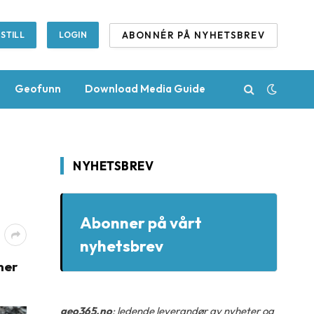
ABONNÉR PÅ NYHETSBREV
STILL
LOGIN
Geofunn
Download Media Guide
NYHETSBREV
Abonner på vårt
nyhetsbrev
ner
geo365.no
: ledende leverandør av nyheter og