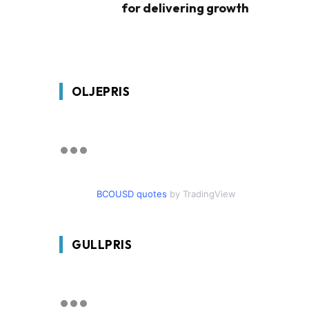
for delivering growth
OLJEPRIS
BCOUSD quotes
by TradingView
GULLPRIS