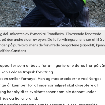
ng dal i utkanten av Bymarka i Trondheim. Tilsvarende forvitrede
 på den andre siden av byen. De to forvitringssonene ser ut til å 
den på putelava, mens de forvitrede bergartene (saprolitt) kjen
 Halfdan Carstens
rapporter som et bevis for at ingeniørene deres tror på vå
kan skyldes tropisk forvitring.
lesen smiler fornøyd. Han og medarbeiderne ved Norges
ge år kjempet for at ingeniørmiljøet skal akseptere at
ng har skyldtes svakhetssoner som ble dannet under
rias og tidlig jura tid.
 tunnelingeniørene bør ta hensyn til disse langstrakte