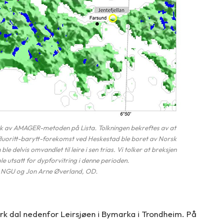
ruk av AMAGER-metoden på Lista. Tolkningen bekreftes av at
n fluoritt-barytt-forekomst ved Heskestad ble boret av Norsk
e delvis omvandlet til leire i sen trias. Vi tolker at breksjen
 utsatt for dypforvitring i denne perioden.
r, NGU og Jon Arne Øverland, OD.
ørk dal nedenfor Leirsjøen i Bymarka i Trondheim. På