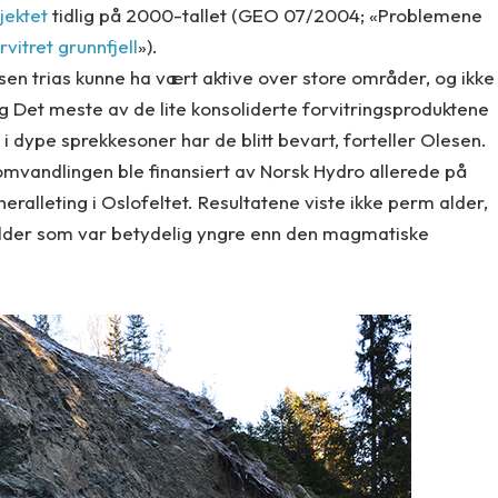
ektet
tidlig på 2000-tallet (GEO 07/2004; «Problemene
rvitret grunnfjell
»).
 sen trias kunne ha vært aktive over store områder, og ikke
g Det meste av de lite konsoliderte forvitringsproduktene
n i dype sprekkesoner har de blitt bevart, forteller Olesen.
romvandlingen ble finansiert av Norsk Hydro allerede på
eralleting i Oslofeltet. Resultatene viste ikke perm alder,
alder som var betydelig yngre enn den magmatiske