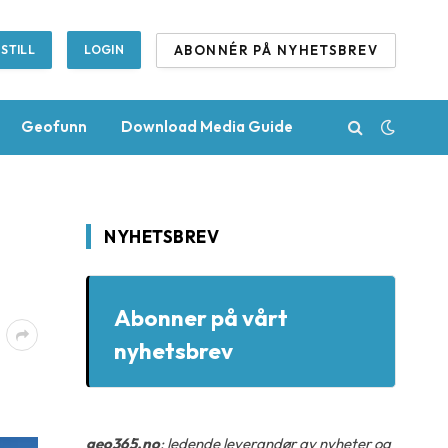
ABONNÉR PÅ NYHETSBREV
STILL
LOGIN
Geofunn
Download Media Guide
NYHETSBREV
Abonner på vårt
nyhetsbrev
geo365.no
: ledende leverandør av nyheter og