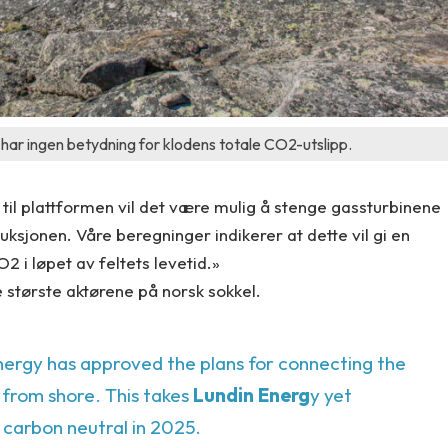
t har ingen betydning for klodens totale CO2-utslipp.
 til plattformen vil det være mulig å stenge gassturbinene
duksjonen.
Våre beregninger indikerer at dette vil gi en
2 i løpet av feltets levetid.»
de største aktørene på norsk sokkel.
nergy has approved the plans for connecting the
from shore. This takes
Lundin Energ
y yet
carbon neutral in 2025.