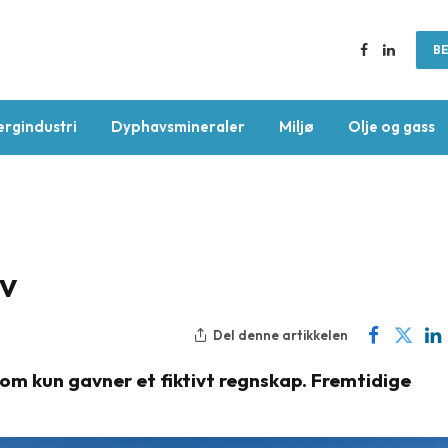
BE
Facebook
LinkedIn
ergindustri
Dyphavsmineraler
Miljø
Olje og gass
v
Del denne artikkelen
som kun gavner et fiktivt regnskap. Fremtidige