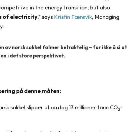
mpetitive in the energy transition, but also
of electricity
,” says
Kristin Færøvik
, Managing
y.
n av norsk sokkel falmer betraktelig – for ikke å si at
den i det store perspektivet.
sering på denne måten:
rsk sokkel slipper ut om lag 13 millioner tonn CO
-
2