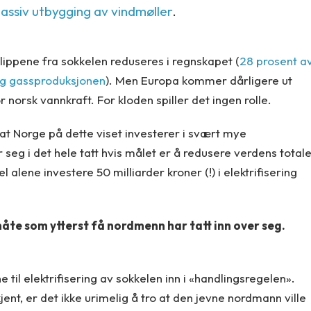
 massiv utbygging av vindmøller
.
lippene fra sokkelen reduseres i regnskapet (
28 prosent a
og gassproduksjonen
). Men Europa kommer dårligere ut
for norsk vannkraft. For kloden spiller det ingen rolle.
t Norge på dette viset investerer i svært mye
r seg i det hele tatt hvis målet er å redusere verdens total
alene investere 50 milliarder kroner (!) i elektrifisering
måte som ytterst få nordmenn har tatt inn over seg.
 til elektrifisering av sokkelen inn i «handlingsregelen».
kjent, er det ikke urimelig å tro at den jevne nordmann ville