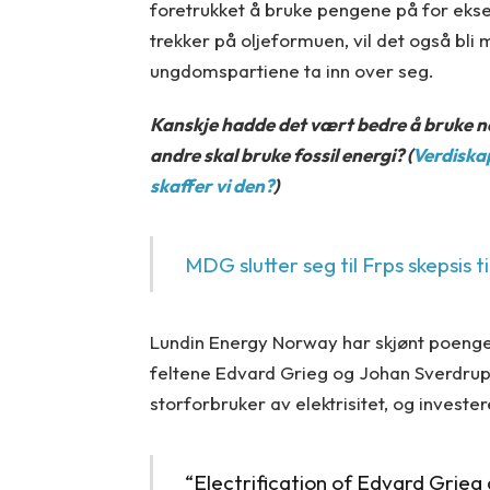
foretrukket å bruke pengene på for ekse
trekker på oljeformuen, vil det også bli
ungdomspartiene ta inn over seg.
Kanskje hadde det vært bedre å bruke nors
andre skal bruke fossil energi? (
Verdiska
skaffer vi den?
)
MDG slutter seg til Frps skepsis ti
Lundin Energy Norway har skjønt poenget.
feltene Edvard Grieg og Johan Sverdrup, 
storforbruker av elektrisitet, og investe
“Electrification of Edvard Grie