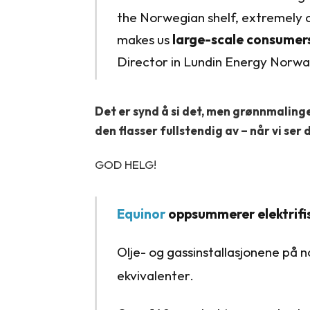
the Norwegian shelf, extremely co
makes us
large-scale consumers 
Director in Lundin Energy Norwa
Det er synd å si det, men grønnmalinge
den flasser fullstendig av – når vi ser 
GOD HELG!
Equinor
oppsummerer elektrifi
Olje- og gassinstallasjonene på no
ekvivalenter.