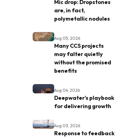
Mic drop: Dropstones
are, in fact,
polymetallic nodules
Aug 05, 2026
Many CCS projects
may falter quietly
without the promised
benefits
Aug 04, 2026
Deepwater’s playbook
for delivering growth
Aug 03, 2026
Response to feedback