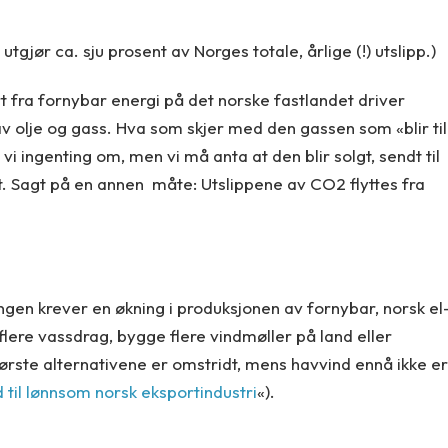
utgjør ca. sju prosent av Norges totale, årlige (!) utslipp.)
t fra fornybar energi på det norske fastlandet driver
v olje og gass. Hva som skjer med den gassen som «blir til
i ingenting om, men vi må anta at den blir solgt, sendt til
et. Sagt på en annen måte: Utslippene av CO2 flyttes fra
ringen krever en økning i produksjonen av fornybar, norsk el
 flere vassdrag, bygge flere vindmøller på land eller
ørste alternativene er omstridt, mens havvind ennå ikke er
 til lønnsom norsk eksportindustri
«).