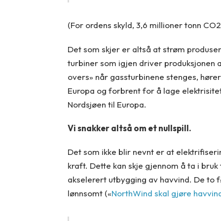
(For ordens skyld, 3,6 millioner tonn CO2 
Det som skjer er altså at strøm produser
turbiner som igjen driver produksjonen a
overs» når gassturbinene stenges, hører v
Europa og forbrent for å lage elektrisit
Nordsjøen til Europa.
Vi snakker altså om et nullspill.
Det som ikke blir nevnt er at elektrifise
kraft. Dette kan skje gjennom å ta i bruk
akselerert utbygging av havvind. De to f
lønnsomt («
NorthWind skal gjøre havvind