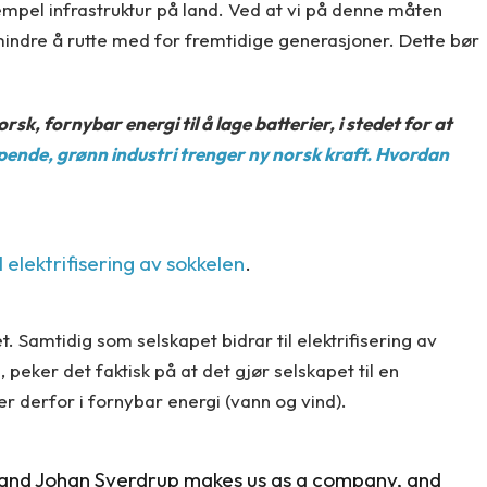
mpel infrastruktur på land. Ved at vi på denne måten
 mindre å rutte med for fremtidige generasjoner. Dette bør
k, fornybar energi til å lage batterier, i stedet for at
pende, grønn industri trenger ny norsk kraft. Hvordan
l elektrifisering av sokkelen
.
 Samtidig som selskapet bidrar til elektrifisering av
peker det faktisk på at det gjør selskapet til en
rer derfor i fornybar energi (vann og vind).
g and Johan Sverdrup makes us as a company, and