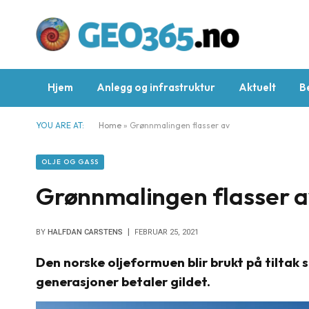
Hjem
Anlegg og infrastruktur
Aktuelt
B
YOU ARE AT:
Home
»
Grønnmalingen flasser av
OLJE OG GASS
Grønnmalingen flasser a
BY
HALFDAN CARSTENS
FEBRUAR 25, 2021
Den norske oljeformuen blir brukt på tiltak 
generasjoner betaler gildet.