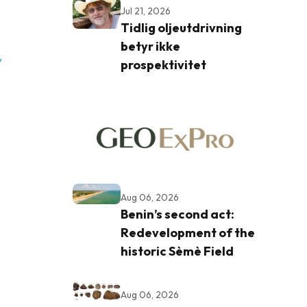
Jul 21, 2026
Tidlig oljeutdrivning
betyr ikke
v
prospektivitet
e
Aug 06, 2026
Benin’s second act:
Redevelopment of the
historic Sèmè Field
Aug 06, 2026