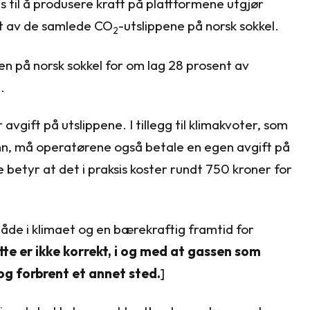
 til å produsere kraft på plattformene utgjør
t av de samlede CO
-utslippene på norsk sokkel.
2
n på norsk sokkel for om lag 28 prosent av
.
vgift på utslippene. I tillegg til klimakvoter, som
nn, må operatørene også betale en egen avgift på
betyr at det i praksis koster rundt 750 kroner for
 både i klimaet og en bærekraftig framtid for
e er ikke korrekt, i og med at gassen som
 og forbrent et annet sted.
]