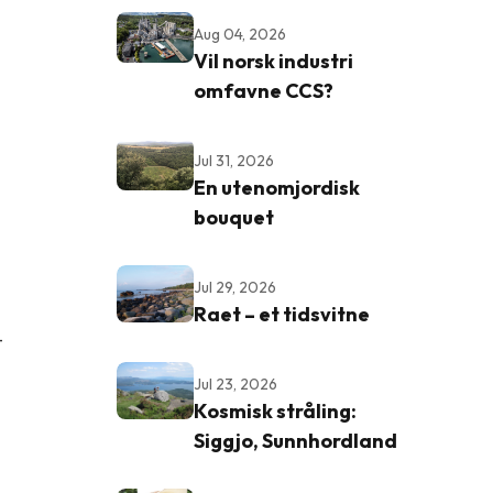
Aug 04, 2026
Vil norsk industri
omfavne CCS?
Jul 31, 2026
En utenomjordisk
bouquet
Jul 29, 2026
Raet – et tidsvitne
-
Jul 23, 2026
Kosmisk stråling:
Siggjo, Sunnhordland