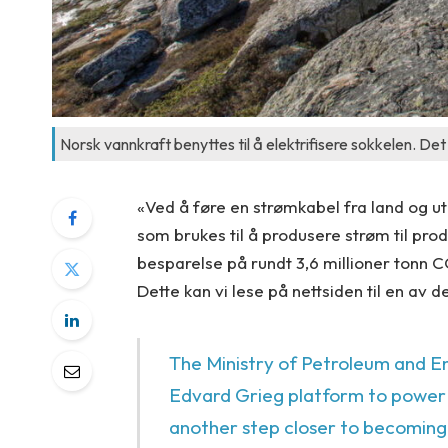
Norsk vannkraft benyttes til å elektrifisere sokkelen. De
«Ved å føre en strømkabel fra land og ut
som brukes til å produsere strøm til pro
besparelse på rundt 3,6 millioner tonn CO
Dette kan vi lese på nettsiden til en av 
The Ministry of Petroleum and E
Edvard Grieg platform to power 
another step closer to becoming 