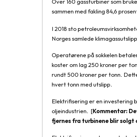
Over 160 gassturbiner som brukes
sammen med fakling 84,6 prosen
I 2018 sto petroleumsvirksomhete
Norges samlede klimagassutslipp
Operatørene på sokkelen betaler a
koster om lag 250 kroner per to
rundt 500 kroner per tonn. Dette 
hvert tonn med utslipp.
Elektrifisering er en investering
oljeindustrien. [
Kommentar: Dett
fjernes fra turbinene blir solgt