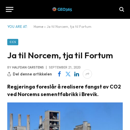
YOU ARE AT:
Home
»
Ja til Norcem, tja til Fortum
CCS
Ja til Norcem, tja til Fortum
BY
HALFDAN CARSTENS
SEPTEMBER 21, 2020
Del denne artikkelen
Regjeringa foreslår å realisere fangst av CO2
ved Norcems sementfabrikk i Brevik.