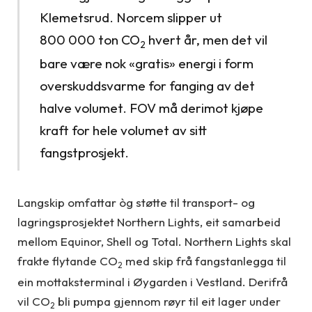
Klemetsrud. Norcem slipper ut
800 000 ton CO
hvert år, men det vil
2
bare være nok «gratis» energi i form
overskuddsvarme for fanging av det
halve volumet. FOV må derimot kjøpe
kraft for hele volumet av sitt
fangstprosjekt.
Langskip omfattar òg støtte til transport- og
lagringsprosjektet Northern Lights, eit samarbeid
mellom Equinor, Shell og Total. Northern Lights skal
frakte flytande CO
med skip frå fangstanlegga til
2
ein mottaksterminal i Øygarden i Vestland. Derifrå
vil CO
bli pumpa gjennom røyr til eit lager under
2