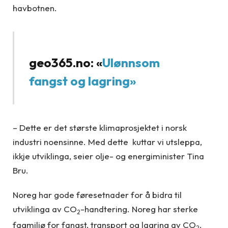
havbotnen.
geo365.no: «
Ulønnsom
fangst og lagring»
– Dette er det største klimaprosjektet i norsk
industri noensinne. Med dette kuttar vi utsleppa,
ikkje utviklinga, seier olje- og energiminister Tina
Bru.
Noreg har gode føresetnader for å bidra til
utviklinga av CO
-handtering. Noreg har sterke
2
fagmiljø for fangst, transport og lagring av CO
.
2