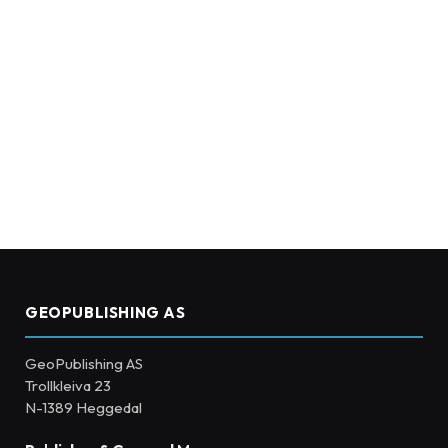
GEOPUBLISHING AS
GeoPublishing AS
Trollkleiva 23
N-1389 Heggedal