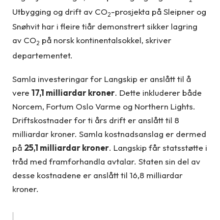
Utbygging og drift av CO
-prosjekta på Sleipner og
2
Snøhvit har i fleire tiår demonstrert sikker lagring
av CO
på norsk kontinentalsokkel, skriver
2
departementet.
Samla investeringar for Langskip er anslått til å
vere
17,1 milliardar kroner
. Dette inkluderer både
Norcem, Fortum Oslo Varme og Northern Lights.
Driftskostnader for ti års drift er anslått til 8
milliardar kroner. Samla kostnadsanslag er dermed
på
25,1 milliardar kroner
. Langskip får statsstøtte i
tråd med framforhandla avtalar. Staten sin del av
desse kostnadene er anslått til 16,8 milliardar
kroner.