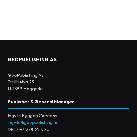
GEOPUBLISHING AS
GeoPublishing AS
Trollkleiva 23
N-1389 Heggedal
Publisher & General Manager
Ingvild Ryggen Carstens
ingvild@geopublishing.no
cell: +47 974 69 090