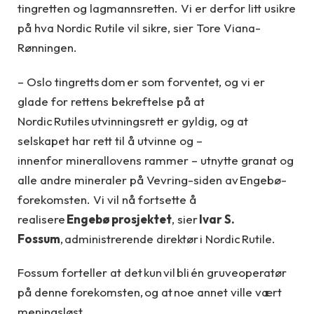
tingretten og lagmannsretten. Vi er derfor litt usikre
på hva Nordic Rutile vil sikre, sier Tore Viana-
Rønningen.
– Oslo tingretts dom er som forventet, og vi er
glade for rettens bekreftelse på at
Nordic Rutiles utvinningsrett er gyldig, og at
selskapet har rett til å utvinne og –
innenfor minerallovens rammer – utnytte granat og
alle andre mineraler på Vevring-siden av Engebø-
forekomsten. Vi vil nå fortsette å
realisere
Engebø prosjektet
, sier
Ivar S.
Fossum
, administrerende direktør i Nordic Rutile.
Fossum forteller at det kun vil bli én gruveoperatør
på denne forekomsten, og at noe annet ville vært
meningsløst.