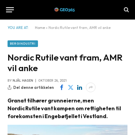
YOU ARE AT:
Home
»
Nordic Rutile vant fram, AMR vil anke
BERGINDUSTRI
Nordic Rutile vant fram, AMR
vil anke
BY
NJÅL HAGEN
OKTOBER 26, 2021
Del denne artikkelen
Granat tilhører grunneierne, men
Nordic Rutile vant kampen om rettigheten til
forekomsten i Engebøfjellet i Vestland.