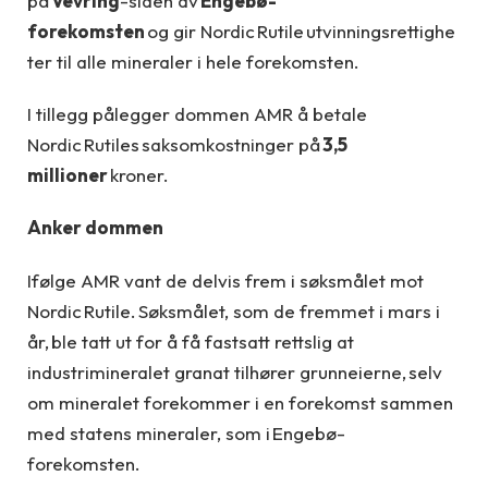
på
Vevring
-siden av
Engebø-
forekomsten
og gir Nordic Rutile utvinningsrettighe
ter til alle mineraler i hele forekomsten.
I tillegg pålegger dommen AMR å betale
Nordic Rutiles saksomkostninger på
3,5
millioner
kroner.
Anker dommen
Ifølge AMR vant de delvis frem i søksmålet mot
Nordic Rutile. Søksmålet, som de fremmet i mars i
år, ble tatt ut for å få fastsatt rettslig at
industrimineralet granat tilhører grunneierne, selv
om mineralet forekommer i en forekomst sammen
med statens mineraler, som i Engebø-
forekomsten.