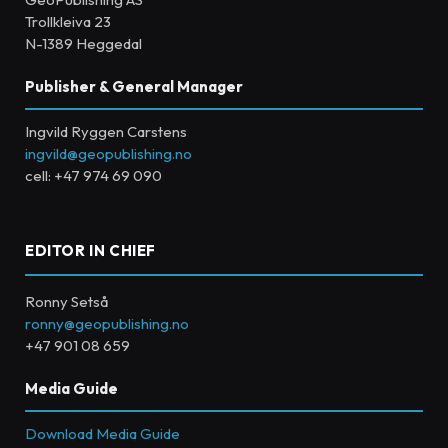
Trollkleiva 23
N-1389 Heggedal
Publisher & General Manager
Ingvild Ryggen Carstens
ingvild@geopublishing.no
cell: +47 974 69 090
EDITOR IN CHIEF
Ronny Setså
ronny@geopublishing.no
+47 901 08 659
Media Guide
Download Media Guide