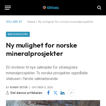
YOU ARE AT:
Home
»
Ny mulighet for norske mineralprosjekter
BERGINDUSTRI
Ny mulighet for norske
mineralprosjekter
EU inviterer til nye søknader for strategiske
mineralprosjekter. To norske prosjekter oppnådde
statusen i første søknadsrunde.
BY
RONNY SETSÅ
OKTOBER 6, 2025
Del denne artikkelen