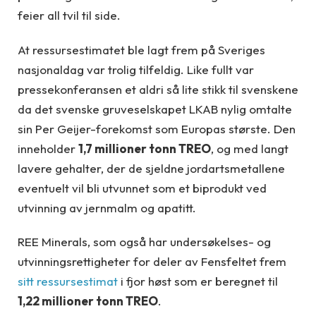
feier all tvil til side.
At ressursestimatet ble lagt frem på Sveriges
nasjonaldag var trolig tilfeldig. Like fullt var
pressekonferansen et aldri så lite stikk til svenskene
da det svenske gruveselskapet LKAB nylig omtalte
sin Per Geijer-forekomst som Europas største. Den
inneholder
1,7 millioner tonn TREO
, og med langt
lavere gehalter, der de sjeldne jordartsmetallene
eventuelt vil bli utvunnet som et biprodukt ved
utvinning av jernmalm og apatitt.
REE Minerals, som også har undersøkelses- og
utvinningsrettigheter for deler av Fensfeltet frem
sitt ressursestimat
i fjor høst som er beregnet til
1,22 millioner tonn TREO
.