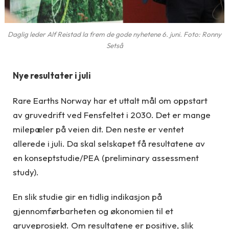
Daglig leder Alf Reistad la frem de gode nyhetene 6. juni. Foto: Ronny
Setså
Nye resultater i juli
Rare Earths Norway har et uttalt mål om oppstart
av gruvedrift ved Fensfeltet i 2030. Det er mange
milepæler på veien dit. Den neste er ventet
allerede i juli. Da skal selskapet få resultatene av
en konseptstudie/PEA (preliminary assessment
study).
En slik studie gir en tidlig indikasjon på
gjennomførbarheten og økonomien til et
gruveprosjekt. Om resultatene er positive, slik