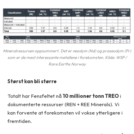
Mineralressursen oppsummert. Det er neodym (Nd) og praseodym (Pr)
som er de mest interessante metallene i forekomsten. Kilde: WSP /
Rare Earths Norway
Størst kan bli større
Totalt har Fensfeltet nå
10 millioner tonn TREO
i
dokumenterte ressurser (REN + REE Minerals). Vi
kan forvente at forekomsten vil vokse ytterligere i
fremtiden.