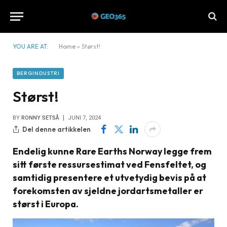
YOU ARE AT:
Home
»
Størst!
BERGINDUSTRI
Størst!
BY
RONNY SETSÅ
JUNI 7, 2024
Del denne artikkelen
Endelig kunne Rare Earths Norway legge frem
sitt første ressursestimat ved Fensfeltet, og
samtidig presentere et utvetydig bevis på at
forekomsten av sjeldne jordartsmetaller er
størst i Europa.