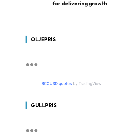
for delivering growth
OLJEPRIS
BCOUSD quotes
by TradingView
GULLPRIS