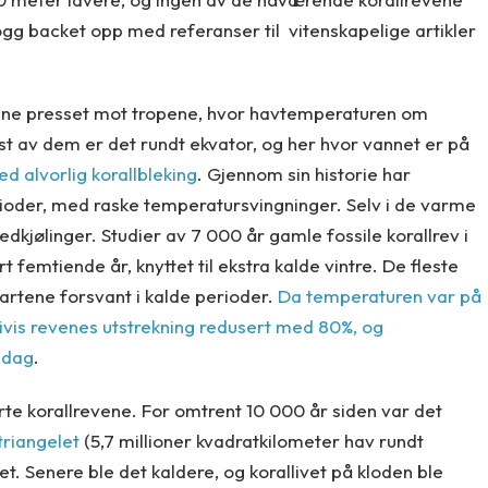
ogg backet opp med referanser til vitenskapelige artikler
llene presset mot tropene, hvor havtemperaturen om
est av dem er det rundt ekvator, og her hvor vannet er på
d alvorlig korallbleking
. Gjennom sin historie har
erioder, med raske temperatursvingninger. Selv i de varme
dkjølinger. Studier av 7 000 år gamle fossile korallrev i
 femtiende år, knyttet til ekstra kalde vintre. De fleste
-artene forsvant i kalde perioder.
Da temperaturen var på
livis revenes utstrekning redusert med 80%, og
i dag
.
rte korallrevene. For omtrent 10 000 år siden var det
ltriangelet
(5,7 millioner kvadratkilometer hav rundt
et. Senere ble det kaldere, og korallivet på kloden ble