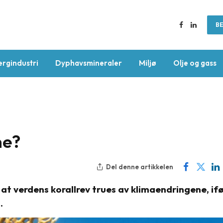
BE
Facebook
LinkedIn
ergindustri
Dyphavsmineraler
Miljø
Olje og gass
ne?
Del denne artikkelen
 at verdens korallrev trues av klimaendringene, if
.