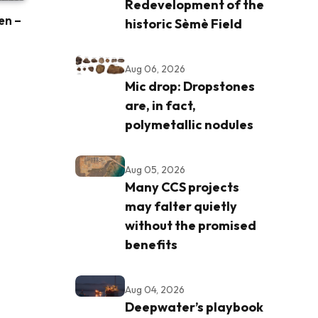
Redevelopment of the
ren –
historic Sèmè Field
Aug 06, 2026
Mic drop: Dropstones
are, in fact,
polymetallic nodules
Aug 05, 2026
Many CCS projects
may falter quietly
without the promised
benefits
Aug 04, 2026
Deepwater’s playbook