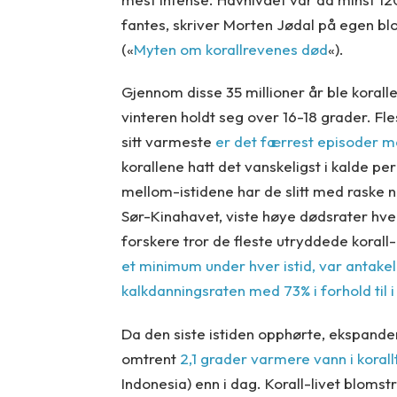
fantes, skriver Morten Jødal på egen bl
(«
Myten om korallrevenes død
«).
Gjennom disse 35 millioner år ble kora
vinteren holdt seg over 16-18 grader. Fl
sitt varmeste
er det færrest episoder me
korallene hatt det vanskeligst i kalde p
mellom-istidene har de slitt med raske ne
Sør-Kinahavet, viste høye dødsrater hvert
forskere tror de fleste utryddede korall
et minimum under hver istid, var antake
kalkdanningsraten med 73% i forhold til 
Da den siste istiden opphørte, ekspande
omtrent
2,1 grader varmere vann i koral
Indonesia) enn i dag. Korall-livet blomstr