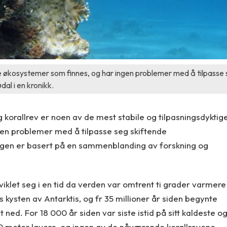
ge økosystemer som finnes, og har ingen problemer med å tilpasse
al i en kronikk.
 korallrev er noen av de mest stabile og tilpasningsdyktig
oen problemer med å tilpasse seg skiftende
ingen er basert på en sammenblanding av forskning og
iklet seg i en tid da verden var omtrent ti grader varmere
 kysten av Antarktis, og fr 35 millioner år siden begynte
lt ned. For 18 000 år siden var siste istid på sitt kaldeste o
20 meter lavere, og ingen av de nåværende korallrevene