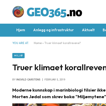
Hjem
Anlegg og infrastruktur
Aktuelt
B
YOU ARE AT:
Home
»
Truer klimaet korallrevene?
MILJØ
Truer klimaet korallreve
BY
INGVILD CARSTENS
FEBRUAR 5, 2019
Moderne kunnskap i marinbiologi tilsier ikke
Morten Jødal som skrev boka "Miljømytene"