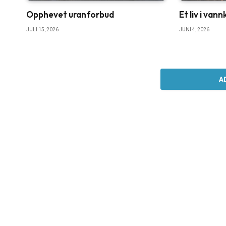
Opphevet uranforbud
Et liv i van
JULI 15, 2026
JUNI 4, 2026
A