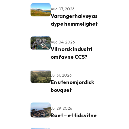
Aug 07, 2026
Varangerhalvøyas
dype hemmelighet
Aug 04, 2026
Vil norsk industri
omfavne CCS?
Jul 31, 2026
En utenomjordisk
bouquet
Jul 29, 2026
Raet – et tidsvitne