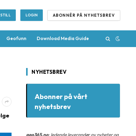
ABONNÉR PÅ NYHETSBREV
STILL
LOGIN
Geofunn
Download Media Guide
NYHETSBREV
Abonner på vårt
nyhetsbrev
ølge
geo365.no
: ledende leverandør av nyheter og