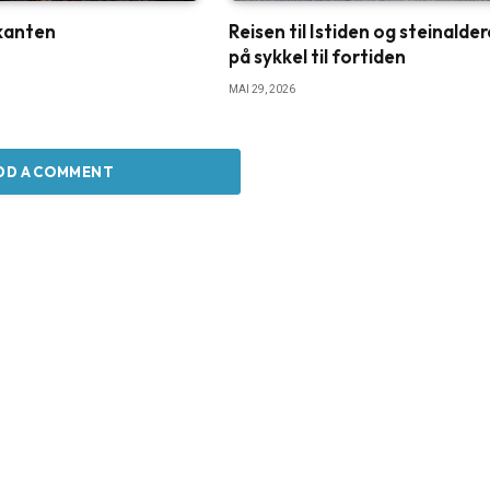
nkanten
Reisen til Istiden og steinalde
på sykkel til fortiden
MAI 29, 2026
DD A COMMENT