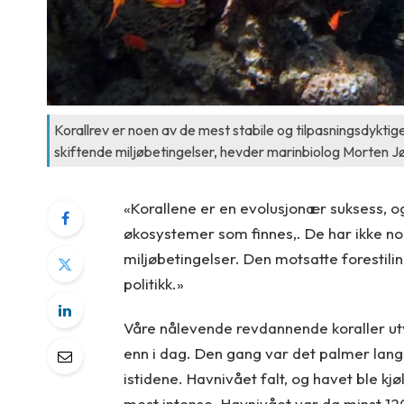
Korallrev er noen av de mest stabile og tilpasningsdykti
skiftende miljøbetingelser, hevder marinbiolog Morten Jød
«Korallene er en evolusjonær suksess, og
økosystemer som finnes,. De har ikke n
miljøbetingelser. Den motsatte forestil
politikk.»
Våre nålevende revdannende koraller utv
enn i dag. Den gang var det palmer langs
istidene. Havnivået falt, og havet ble kjø
mest intense. Havnivået var da minst 1