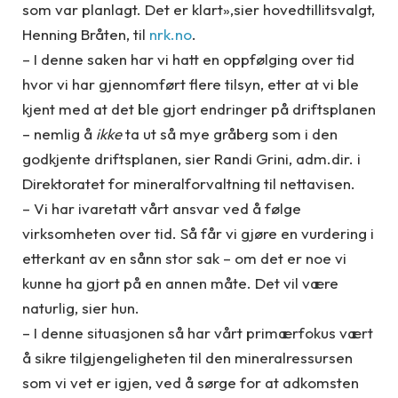
som var planlagt. Det er klart»,sier hovedtillitsvalgt,
Henning Bråten, til
nrk.no
.
– I denne saken har vi hatt en oppfølging over tid
hvor vi har gjennomført flere tilsyn, etter at vi ble
kjent med at det ble gjort endringer på driftsplanen
– nemlig å
ikke
ta ut så mye gråberg som i den
godkjente driftsplanen, sier Randi Grini, adm.dir. i
Direktoratet for mineralforvaltning til nettavisen.
– Vi har ivaretatt vårt ansvar ved å følge
virksomheten over tid. Så får vi gjøre en vurdering i
etterkant av en sånn stor sak – om det er noe vi
kunne ha gjort på en annen måte. Det vil være
naturlig, sier hun.
– I denne situasjonen så har vårt primærfokus vært
å sikre tilgjengeligheten til den mineralressursen
som vi vet er igjen, ved å sørge for at adkomsten