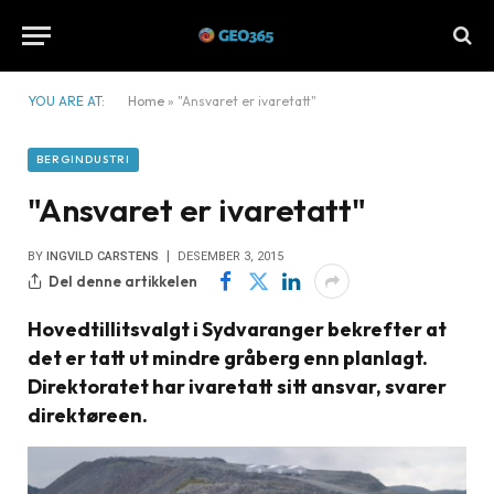
YOU ARE AT:
Home
»
"Ansvaret er ivaretatt"
BERGINDUSTRI
"Ansvaret er ivaretatt"
BY
INGVILD CARSTENS
DESEMBER 3, 2015
Del denne artikkelen
Hovedtillitsvalgt i Sydvaranger bekrefter at
det er tatt ut mindre gråberg enn planlagt.
Direktoratet har ivaretatt sitt ansvar, svarer
direktøreen.