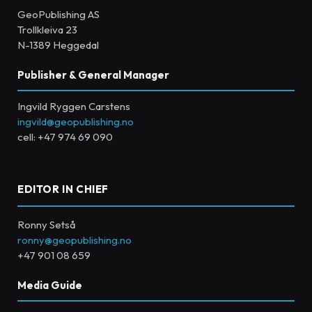
GeoPublishing AS
Trollkleiva 23
N-1389 Heggedal
Publisher & General Manager
Ingvild Ryggen Carstens
ingvild@geopublishing.no
cell: +47 974 69 090
EDITOR IN CHIEF
Ronny Setså
ronny@geopublishing.no
+47 901 08 659
Media Guide