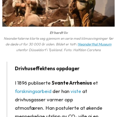
Et hardt liv
Neandertalerne klarte seg gjennom en serie med klimasvingninger før
de døde ut for 30 000 år siden. Bildet er tatt i
Neanderthal Museum
utenfor Düsseldorf i Tyskland. Foto: Halfdan Carstens
Drivhuseffektens oppdager
I 1896 publiserte
Svante Arrhenius
et
forskningsarbeid
der han
viste
at
drivhusgasser varmer opp
atmosfæren. Han postulerte at økende
menneskelige utslipp av CO
ville gi en