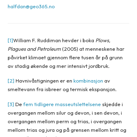
halfdan@geo365.no
[1]
William F. Ruddiman hevder i boka
Plows,
Plagues and Petroleum
(2005) at menneskene har
påvirket klimaet gjennom flere tusen år på grunn
av stadig økende og mer intensivt jordbruk.
[2]
Havnivåstigningen er en
kombinasjon
av
smeltevann fra isbreer og termisk ekspansjon.
[3]
De
fem tidligere masseutslettelsene
skjedde i
overgangen mellom silur og devon, i sen devon, i
overgangen mellom perm og trias, i overgangen
mellom trias og jura og på grensen mellom kritt og