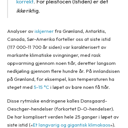
korrekt
. For pleistocen (Istiden) er det
ikke
riktig.
Analyser av
iskjerner
fra Grønland, Antarktis,
Canada, Sør-Amerika forteller oss at siste istid
(117 000-11 700 år siden) var karakterisert av
markante klimatiske svingninger, med rask
oppvarming gjennom noen tiår, deretter langsom
nedkjøling gjennom flere hundre år. På innlandsisen
på Grønland, for eksempel, kan temperaturen ha
steget med
5-15 °C
i løpet av bare noen få tiår.
Disse rytmiske endringene kalles Dansgaard-
Oeschger-hendelser (forkortet D-O-hendelser).
De har komplisert verden hele 25 ganger i løpet av
siste istid («
Et langvarig og gigantisk klimakaos
»).