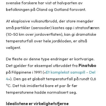
svenske forskere har vist at halvparten av
befolkningen på Öland og Gotland forsvant.
At eksplosive vulkanutbrudd, der store mengder
små partikler (aerosoler) kastes opp i stratosfæren
(10-50 km over jordoverflaten), kan gi dramatiske
temperaturfall over hele jordkloden, er altså
velkjent.
De fleste av denne type endringer er kortvarige.
Det gjelder for eksempel utbruddet fra
Pinatubo
på Filippinene i 1991 («
Et komplekst samspill – Del
4
»). Den ga et globalt temperaturfall på rundt 0,6
o
C. Det tok imidlertid bare et par år før
temperaturene hadde normalisert seg.
Idealistene er virkelighetsfjerne