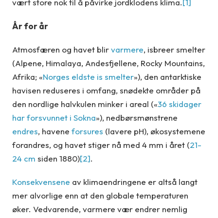
vært store nok til å påvirke jordklodens klima.
[1]
År for år
Atmosfæren og havet blir
varmere
, isbreer smelter
(Alpene, Himalaya, Andesfjellene, Rocky Mountains,
Afrika; «
Norges eldste is smelter
»), den antarktiske
havisen reduseres i omfang, snødekte områder på
den nordlige halvkulen minker i areal («
36 skidager
har forsvunnet i Sokna
»), nedbørsmønstrene
endres
, havene
forsures
(lavere pH), økosystemene
forandres, og havet stiger nå med 4 mm i året (
21-
24 cm
siden 1880)
[2]
.
Konsekvensene
av klimaendringene er altså langt
mer alvorlige enn at den globale temperaturen
øker. Vedvarende, varmere vær endrer nemlig