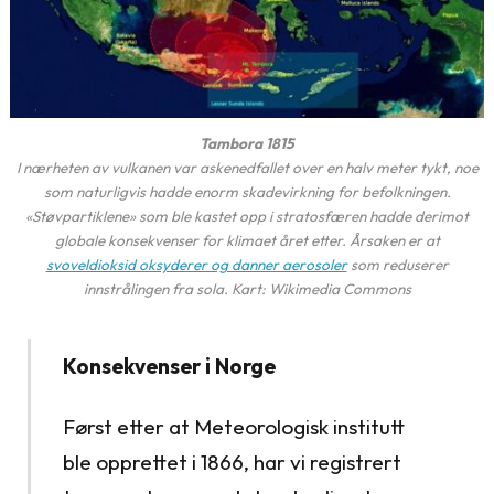
Tambora 1815
I nærheten av vulkanen var askenedfallet over en halv meter tykt, noe
som naturligvis hadde enorm skadevirkning for befolkningen.
«Støvpartiklene» som ble kastet opp i stratosfæren hadde derimot
globale konsekvenser for klimaet året etter. Årsaken er at
svoveldioksid oksyderer og danner aerosoler
som reduserer
innstrålingen fra sola. Kart: Wikimedia Commons
Konsekvenser i Norge
Først etter at Meteorologisk institutt
ble opprettet i 1866, har vi registrert