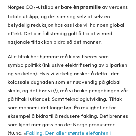
Norges CO
-utslipp er bare
én promille
av verdens
2
totale utslipp, og det sier seg selv at selv en
betydelig reduksjon hos oss ikke vil ha noen global
effekt. Det blir fullstendig galt å tro at vi med
nasjonale tiltak kan bidra så det monner.
Alle tiltak her hjemme må klassifiseres som
symbolpolitikk (inklusive elektrifisering av bilparken
og sokkelen). Hvis vi virkelig ønsker å delta i den
kolossale dugnaden som er nødvendig på global
skala, og det bør vi (!), må vi bruke pengebingen vår
på tiltak i utlandet. Samt teknologiutvikling. Tiltak
som monner i det lange løp. Én mulighet er for
eksempel å bidra til å redusere fakling. Det brennes
som kjent mer gass enn det Norge produserer
(tu.no: «
Fakling. Den aller største elefanten i