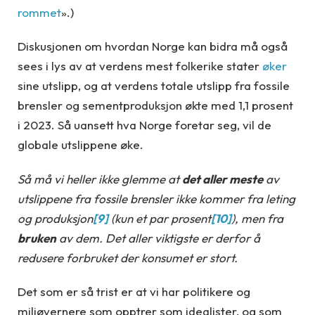
rommet
».)
Diskusjonen om hvordan Norge kan bidra må også
sees i lys av at verdens mest folkerike stater
øker
sine utslipp, og at verdens totale utslipp fra fossile
brensler og sementproduksjon økte med 1,1 prosent
i 2023. Så uansett hva Norge foretar seg, vil de
globale utslippene øke.
Så må vi heller ikke glemme at
det aller meste
av
utslippene fra fossile brensler ikke kommer fra leting
og produksjon
[9]
(kun et par prosent
[10]
), men fra
bruken
av dem. Det aller viktigste er derfor å
redusere forbruket der konsumet er stort.
Det som er så trist er at vi har politikere og
miljøvernere som opptrer som idealister, og som