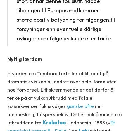
stor, at når denne tok slutt, hadde
tilgangen til Europas matkammer
større positiv betydning for tilgangen til
forsyninger enn eventuelle dårlige
avlinger som følge av kulde eller tørke.
Nyttig lærdom
Historien om Tambora forteller at klimaet på
dramatisk vis kan bli endret over hele Jorda uten
noe forvarsel. Litt skremmende er det derfor å
tenke på at vulkanutbrudd med fatale
konsekvenser faktisk skjer
ganske ofte
i et
menneskelig tidsperspektiv. Det er nok å minne om
utbruddene fra
Krakatoa
i Indonesia i 1883 («
Et
komplekst samspill – Del 4
») og
Laki
på Island i