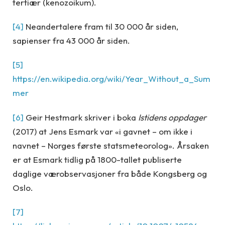
tertiær (kenozoikum).
[4]
Neandertalere fram til 30 000 år siden,
sapienser fra 43 000 år siden.
[5]
https://en.wikipedia.org/wiki/Year_Without_a_Sum
mer
[6]
Geir Hestmark skriver i boka
Istidens oppdager
(2017) at Jens Esmark var «i gavnet – om ikke i
navnet – Norges første statsmeteorolog». Årsaken
er at Esmark tidlig på 1800-tallet publiserte
daglige værobservasjoner fra både Kongsberg og
Oslo.
[7]