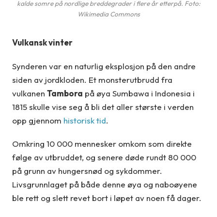
kalde somre på nordlige breddegrader i flere år etterpå. Foto:
Wikimedia Commons
Vulkansk vinter
Synderen var en naturlig eksplosjon på den andre
siden av jordkloden. Et monsterutbrudd fra
vulkanen
Tambora
på øya Sumbawa i Indonesia i
1815 skulle vise seg å bli det aller største i verden
opp gjennom
historisk tid
.
Omkring 10 000 mennesker omkom som direkte
følge av utbruddet, og senere døde rundt 80 000
på grunn av hungersnød og sykdommer.
Livsgrunnlaget på både denne øya og naboøyene
ble rett og slett revet bort i løpet av noen få dager.