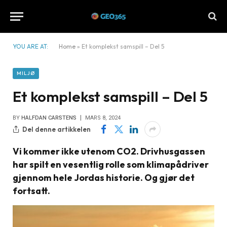
YOU ARE AT:
Home
»
Et komplekst samspill – Del 5
MILJØ
Et komplekst samspill – Del 5
BY
HALFDAN CARSTENS
MARS 8, 2024
Del denne artikkelen
Vi kommer ikke utenom CO2. Drivhusgassen
har spilt en vesentlig rolle som klimapådriver
gjennom hele Jordas historie. Og gjør det
fortsatt.