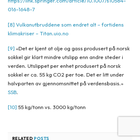
https://link.springer.com/article/10.1007/s10584-
016-1648-7
[8]
Vulkanutbruddene som endret alt – fortidens
klimakriser – Titan.uio.no
[9]
«Det er kjent at olje og gass produsert på norsk
sokkel gir klart mindre utslipp enn andre steder i
verden. Utslippet per enhet produsert på norsk
sokkel er ca. 55 kg CO2 per toe. Det er litt under
halvparten av gjennomsnittet på verdensbasis.»
SSB
.
[10]
55 kg/tonn vs. 3000 kg/tonn
RELATED
POSTS