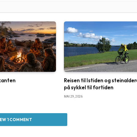
nkanten
Reisen til Istiden og steinalde
på sykkel til fortiden
MAI 29, 2026
IEW 1 COMMENT