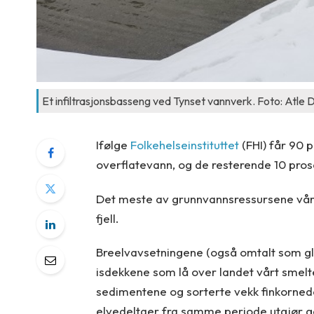
Et infiltrasjonsbasseng ved Tynset vannverk. Foto: Atle
Ifølge
Folkehelseinstituttet
(FHI) får 90 p
overflatevann, og de resterende 10 pro
Det meste av grunnvannsressursene våre 
fjell.
Breelvavsetningene (også omtalt som glas
isdekkene som lå over landet vårt smel
sedimentene og sorterte vekk finkornede 
elvedeltaer fra samme periode utgjør 