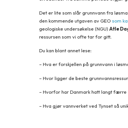
Det er lite som slår grunnvann fra løsma
den kommende utgaven av GEO
som kan
geologiske undersøkelse (NGU)
Atle Da
ressursen som vi ofte tar for gitt.
Du kan blant annet lese:
– Hva er forskjellen på grunnvann i løsma
– Hvor ligger de beste grunnvannsressu
– Hvorfor har Danmark hatt langt færr
– Hva gjør vannverket ved Tynset så uni