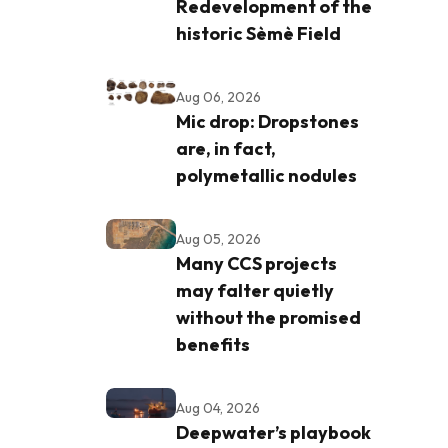
Redevelopment of the
historic Sèmè Field
Aug 06, 2026
Mic drop: Dropstones
are, in fact,
polymetallic nodules
Aug 05, 2026
Many CCS projects
may falter quietly
without the promised
benefits
Aug 04, 2026
Deepwater’s playbook