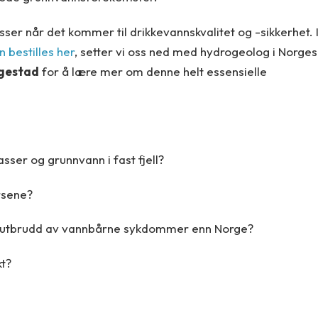
sser når det kommer til drikkevannskvalitet og -sikkerhet. 
 bestilles her
, setter vi oss ned med hydrogeolog i Norges
gestad
for å lære mer om denne helt essensielle
sser og grunnvann i fast fjell?
rsene?
e utbrudd av vannbårne sykdommer enn Norge?
kt?