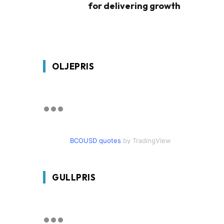
for delivering growth
OLJEPRIS
BCOUSD quotes
by TradingView
GULLPRIS