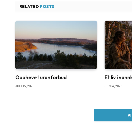
RELATED
POSTS
Opphevet uranforbud
Et liv i van
JULI 15, 2026
JUNI 4, 2026
V