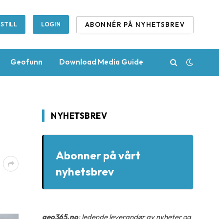
ABONNÉR PÅ NYHETSBREV
STILL
LOGIN
Geofunn
Download Media Guide
NYHETSBREV
Abonner på vårt
nyhetsbrev
geo365.no
: ledende leverandør av nyheter og