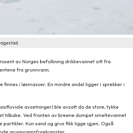
 Dagestad
rosent av Norges befolkning drikkevannet sitt fra
sentene fra grunnvann.
finnes i løsmasser. En mindre andel ligger i sprekker i
ifluviale avsetninger) ble avsatt da de store, tykke
tet tilbake. Ved fronten av breene dumpet smeltevannet
partikler. Kun sand og grus fikk ligge igjen. Også
gode grunnvannsforekomster.