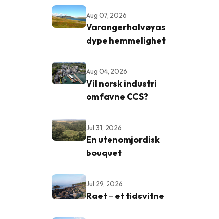
Aug 07, 2026
I
Varangerhalvøyas
dype hemmelighet
Aug 04, 2026
Vil norsk industri
omfavne CCS?
Jul 31, 2026
En utenomjordisk
bouquet
Jul 29, 2026
Raet – et tidsvitne