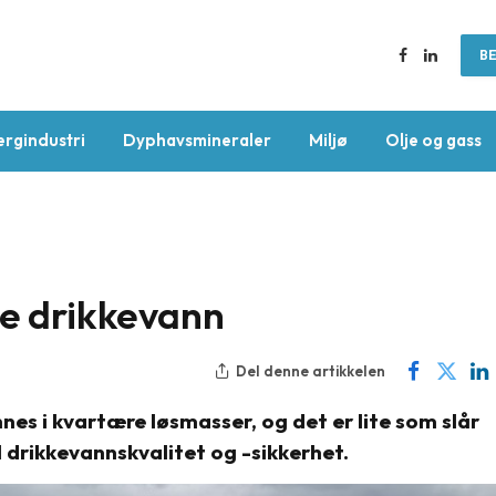
BE
Facebook
LinkedIn
ergindustri
Dyphavsmineraler
Miljø
Olje og gass
te drikkevann
Del denne artikkelen
es i kvartære løsmasser, og det er lite som slår
 drikkevannskvalitet og -sikkerhet.