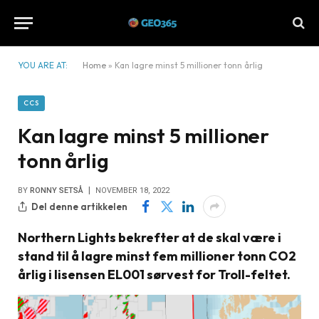
YOU ARE AT:
Home
»
Kan lagre minst 5 millioner tonn årlig
CCS
Kan lagre minst 5 millioner
tonn årlig
BY
RONNY SETSÅ
NOVEMBER 18, 2022
Del denne artikkelen
Northern Lights bekrefter at de skal være i
stand til å lagre minst fem millioner tonn CO2
årlig i lisensen EL001 sørvest for Troll-feltet.