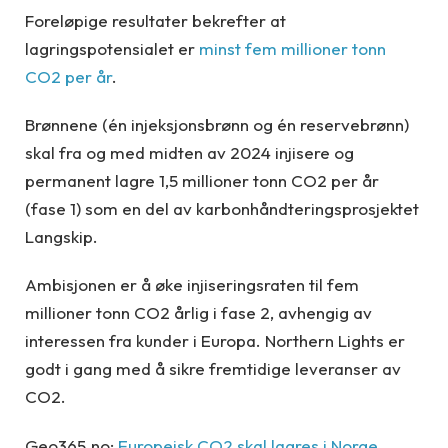
Foreløpige resultater bekrefter at
lagringspotensialet er
minst fem millioner tonn
CO2 per år
.
Brønnene (én injeksjonsbrønn og én reservebrønn)
skal fra og med midten av 2024 injisere og
permanent lagre 1,5 millioner tonn CO2 per år
(fase 1) som en del av karbonhåndteringsprosjektet
Langskip.
Ambisjonen er å øke injiseringsraten til fem
millioner tonn CO2 årlig i fase 2, avhengig av
interessen fra kunder i Europa. Northern Lights er
godt i gang med å sikre fremtidige leveranser av
CO2.
Geo365.no:
Europeisk CO2 skal lagres i Norge