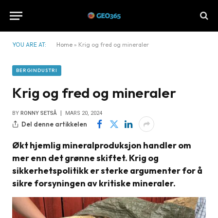
YOU ARE AT:
Home
»
Krig og fred og mineraler
BERGINDUSTRI
Krig og fred og mineraler
BY
RONNY SETSÅ
MARS 20, 2024
Del denne artikkelen
Økt hjemlig mineralproduksjon handler om
mer enn det grønne skiftet. Krig og
sikkerhetspolitikk er sterke argumenter for å
sikre forsyningen av kritiske mineraler.