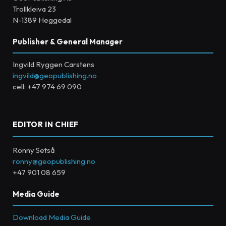
Trollkleiva 23
N-1389 Heggedal
Publisher & General Manager
Ingvild Ryggen Carstens
ingvild@geopublishing.no
cell: +47 974 69 090
EDITOR IN CHIEF
Ronny Setså
ronny@geopublishing.no
+47 901 08 659
Media Guide
Download Media Guide