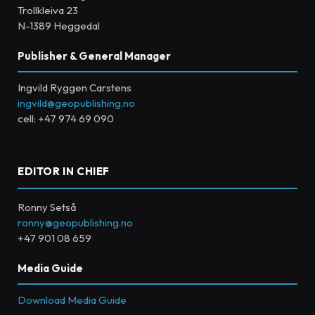
Trollkleiva 23
N-1389 Heggedal
Publisher & General Manager
Ingvild Ryggen Carstens
ingvild@geopublishing.no
cell: +47 974 69 090
EDITOR IN CHIEF
Ronny Setså
ronny@geopublishing.no
+47 901 08 659
Media Guide
Download Media Guide