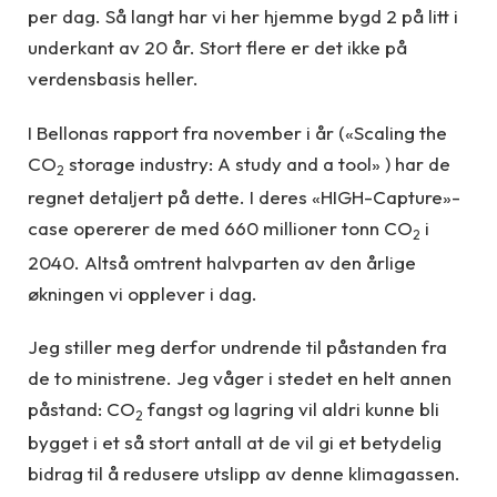
per dag. Så langt har vi her hjemme bygd 2 på litt i
underkant av 20 år. Stort flere er det ikke på
verdensbasis heller.
I Bellonas rapport fra november i år («Scaling the
CO
storage industry: A study and a tool» ) har de
2
regnet detaljert på dette. I deres «HIGH-Capture»-
case opererer de med 660 millioner tonn CO
i
2
2040. Altså omtrent halvparten av den årlige
økningen vi opplever i dag.
Jeg stiller meg derfor undrende til påstanden fra
de to ministrene. Jeg våger i stedet en helt annen
påstand: CO
fangst og lagring vil aldri kunne bli
2
bygget i et så stort antall at de vil gi et betydelig
bidrag til å redusere utslipp av denne klimagassen.