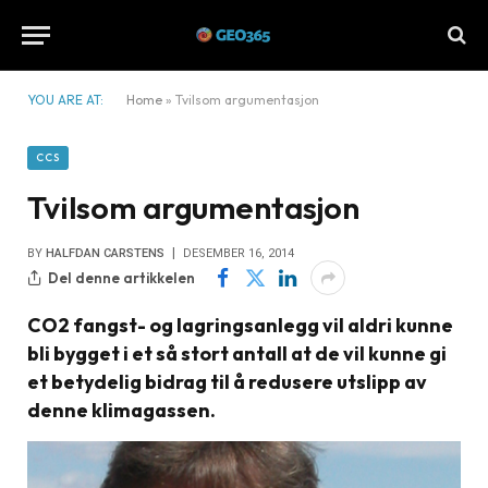
YOU ARE AT:
Home
»
Tvilsom argumentasjon
CCS
Tvilsom argumentasjon
BY
HALFDAN CARSTENS
DESEMBER 16, 2014
Del denne artikkelen
CO2 fangst- og lagringsanlegg vil aldri kunne
bli bygget i et så stort antall at de vil kunne gi
et betydelig bidrag til å redusere utslipp av
denne klimagassen.