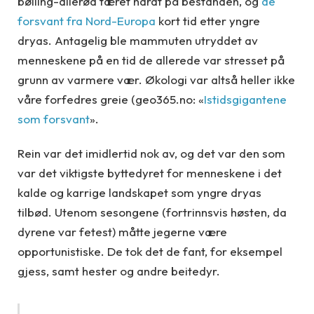
bølling-allerød tæret hardt på bestanden, og
de
forsvant fra Nord-Europa
kort tid etter yngre
dryas. Antagelig ble mammuten utryddet av
menneskene på en tid de allerede var stresset på
grunn av varmere vær. Økologi var altså heller ikke
våre forfedres greie (geo365.no: «
Istidsgigantene
som forsvant
».
Rein var det imidlertid nok av, og det var den som
var det viktigste byttedyret for menneskene i det
kalde og karrige landskapet som yngre dryas
tilbød. Utenom sesongene (fortrinnsvis høsten, da
dyrene var fetest) måtte jegerne være
opportunistiske. De tok det de fant, for eksempel
gjess, samt hester og andre beitedyr.