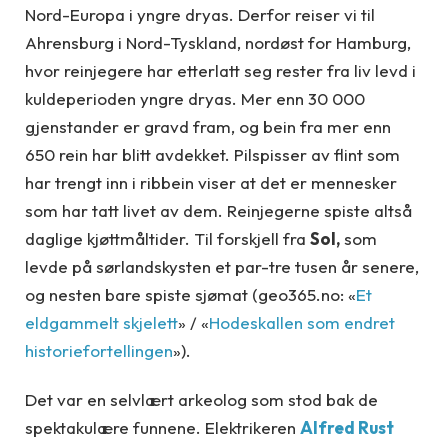
Nord-Europa i yngre dryas. Derfor reiser vi til
Ahrensburg i Nord-Tyskland, nordøst for Hamburg,
hvor reinjegere har etterlatt seg rester fra liv levd i
kuldeperioden yngre dryas. Mer enn 30 000
gjenstander er gravd fram, og bein fra mer enn
650 rein har blitt avdekket. Pilspisser av flint som
har trengt inn i ribbein viser at det er mennesker
som har tatt livet av dem. Reinjegerne spiste altså
daglige kjøttmåltider. Til forskjell fra
Sol,
som
levde på sørlandskysten et par-tre tusen år senere,
og nesten bare spiste sjømat (geo365.no: «
Et
eldgammelt skjelett
» / «
Hodeskallen som endret
historiefortellingen
»).
Det var en selvlært arkeolog som stod bak de
spektakulære funnene. Elektrikeren
Alfred Rust