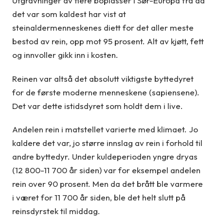
Utgravninger av flere boplasser i Sør-Europa fra da
det var som kaldest har vist at
steinaldermenneskenes diett for det aller meste
bestod av rein, opp mot 95 prosent. Alt av kjøtt, fett
og innvoller gikk inn i kosten.
Reinen var altså det absolutt viktigste byttedyret
for de første moderne menneskene (sapiensene).
Det var dette istidsdyret som holdt dem i live.
Andelen rein i matstellet varierte med klimaet. Jo
kaldere det var, jo større innslag av rein i forhold til
andre byttedyr. Under kuldeperioden yngre dryas
(12 800-11 700 år siden) var for eksempel andelen
rein over 90 prosent. Men da det brått ble varmere
i været for 11 700 år siden, ble det helt slutt på
reinsdyrstek til middag.