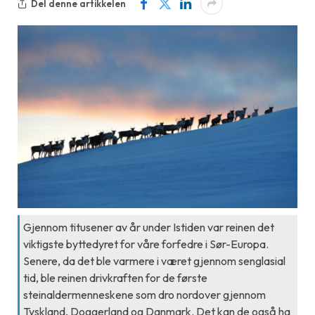
Del denne artikkelen
Gjennom titusener av år under Istiden var reinen det
viktigste byttedyret for våre forfedre i Sør-Europa.
Senere, da det ble varmere i været gjennom senglasial
tid, ble reinen drivkraften for de første
steinaldermenneskene som dro nordover gjennom
Tyskland, Doggerland og Danmark. Det kan de også ha