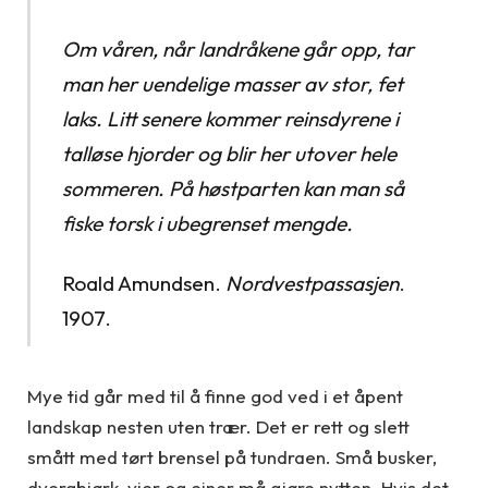
Om våren, når landråkene går opp, tar
man her uendelige masser av stor, fet
laks. Litt senere kommer reinsdyrene i
talløse hjorder og blir her utover hele
sommeren. På høstparten kan man så
fiske torsk i ubegrenset mengde.
Roald Amundsen.
Nordvestpassasjen
.
1907.
Mye tid går med til å finne god ved i et åpent
landskap nesten uten trær. Det er rett og slett
smått med tørt brensel på tundraen. Små busker,
dvergbjørk, vier og einer må gjøre nytten. Hvis det