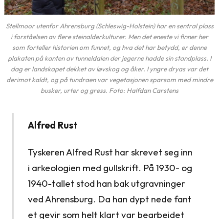
Stellmoor utenfor Ahrensburg (Schleswig-Holstein) har en sentral plass
i forståelsen av flere steinalderkulturer. Men det eneste vi finner her
som forteller historien om funnet, og hva det har betydd, er denne
plakaten på kanten av tunneldalen der jegerne hadde sin standplass. I
dag er landskapet dekket av løvskog og åker. I yngre dryas var det
derimot kaldt, og på tundraen var vegetasjonen sparsom med mindre
busker, urter og gress. Foto: Halfdan Carstens
Alfred Rust
Tyskeren Alfred Rust har skrevet seg inn
i arkeologien med gullskrift. På 1930- og
1940-tallet stod han bak utgravninger
ved Ahrensburg. Da han dypt nede fant
et gevir som helt klart var bearbeidet