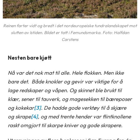
Reinen farter vidt og bredt i det nordeuropeiske tundralandskapet mot
slutten av Istiden. Bildet er tatt i Femundsmarka. Foto: Halfdan
Carstens
Nesten bare kjøtt
Nå var det nok mat til alle. Hele flokken. Men ikke
bare det. Både knokler og gevir var viktige for å
lage redskaper og våpen. Og skinnet ble brukt til
klær, sener til tauverk, og magesekken til bæreposer
og kokekar
[3]
. De hadde gode verktøy til å skjære
og skrape
[4]
, og med trente hender var flintknollene
raskt omgjort til skarpe kniver og gode skrapere.