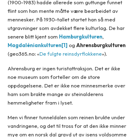
(1900-1983) hadde allerede som guttunge funnet
flint som han mente måtte være bearbeidet av
mennesker. På 1930-tallet startet han så med
utgravninger som avdekket flere kulturlag. De har
senere blitt kjent som
Hamburgkulturen
,
Magdaléniankulturen
[1]
og
Ahrensburgkulturen
(geo365.no: «
De fulgte reinsdyrflokkene
»).
Ahrensburg er ingen turistattraksjon. Det er ikke
noe museum som forteller om de store
oppdagelsene. Det er ikke noe minnesmerke over
ham som brakte mange av steinalderens
hemmeligheter fram i lyset.
Men vi finner tunneldalen som reinen brukte under
vandringene, og det til tross for at den ikke minner
mye om en norsk dal gravd ut av isens voldsomme