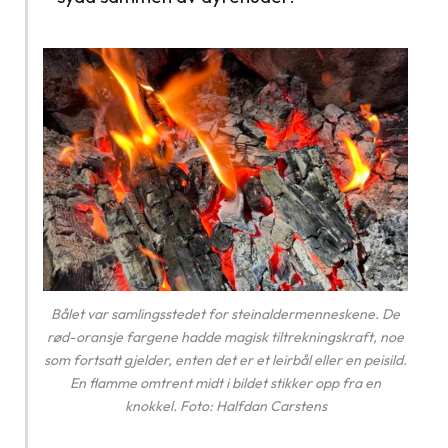
Bålet var samlingsstedet for steinaldermenneskene. De
rød-oransje fargene hadde magisk tiltrekningskraft, noe
som fortsatt gjelder, enten det er et leirbål eller en peisild.
En flamme omtrent midt i bildet stikker opp fra en
knokkel. Foto: Halfdan Carstens