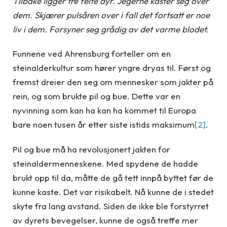
Tilbake ligger tre feite dyr. Jegerne kaster seg over
dem. Skjærer pulsåren over i fall det fortsatt er noe
liv i dem. Forsyner seg grådig av det varme blodet.
Funnene ved Ahrensburg forteller om en
steinalderkultur som hører yngre dryas til. Først og
fremst dreier den seg om mennesker som jakter på
rein, og som brukte pil og bue. Dette var en
nyvinning som kan ha kan ha kommet til Europa
bare noen tusen år etter siste istids maksimum
[2]
.
Pil og bue må ha revolusjonert jakten for
steinaldermenneskene. Med spydene de hadde
brukt opp til da, måtte de gå tett innpå byttet før de
kunne kaste. Det var risikabelt. Nå kunne de i stedet
skyte fra lang avstand. Siden de ikke ble forstyrret
av dyrets bevegelser, kunne de også treffe mer