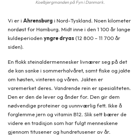
Koelbjergmanden på Fyn i Danmark.
Vi er i
Ahrensburg
i Nord-Tyskland. Noen kilometer
nordøst for Hamburg. Midt inne i den 1 100 år lange
kuldeperioden
yngre dryas
(12 800 – 11 700 år
siden).
En flokk steinaldermennesker livnærer seg på det
de kan sanke i sommerhalvåret, samt fiske og jakte
om høsten, vinteren og våren. Jakten er
varemerket deres. Vandrende rein er spesialiteten.
Den er den de lever og ånder for. Den gir dem
nødvendige proteiner og uunnværlig fett. Ikke å
forglemme jern og vitamin B12. Slik sett bærer de
videre en tradisjon som har fulgt menneskene
gjennom titusener og hundretusener av år.