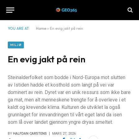
YOU ARE AT:
Home
»
En evig jakt på rein
MILJØ
En evig jakt på rein
Steinalderfolket som bodde i Nord-Europa mot slutten
av Istiden hadde et kosthold som langt på vei var
dominert av rein. Dyret var en unik ressurs som ikke bare
ga mat, men alt menneskene trengte for å overleve i et
kaldt og krevende klima. Kulturen de utviklet la også
grunnlaget for innvandringen til vårt eget land da isen
som lå over landet gjennom yngre dryas smeltet.
BY
HALFDAN CARSTENS
MARS 27, 2026