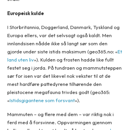
Europeisk kulde
I Storbritannia, Doggerland, Danmark, Tyskland og
Europa ellers, var det selvsagt også kaldt. Men
innlandsisen nådde ikke så langt sør som den
gjorde under siste istids maksimum (geo365.no: «
Et
land uten liv
»). Kulden og frosten hadde like fullt
festet seg i jorda. På tundraen og mammutsteppen
sør for isen var det likevel nok vekster til at de
mest hardføre pattedyrene tilhørende den
pleistocene megafauna trivdes godt (geo365:
«
Istidsgigantene som forsvant
»)
.
Mammuten – og flere med dem – var riktig nok i
ferd med å forsvinne
.
Oppvarmingen gjennom