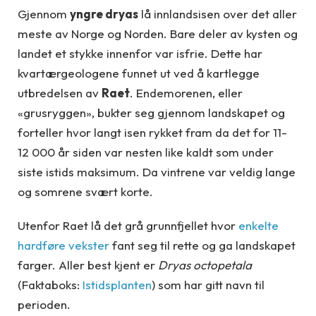
Gjennom
yngre dryas
lå innlandsisen over det aller
meste av Norge og Norden. Bare deler av kysten og
landet et stykke innenfor var isfrie. Dette har
kvartærgeologene funnet ut ved å kartlegge
utbredelsen av
Raet
. Endemorenen, eller
«grusryggen», bukter seg gjennom landskapet og
forteller hvor langt isen rykket fram da det for 11-
12 000 år siden var nesten like kaldt som under
siste istids maksimum. Da vintrene var veldig lange
og somrene svært korte.
Utenfor Raet lå det grå grunnfjellet hvor
enkelte
hardføre vekster
fant seg til rette og ga landskapet
farger. Aller best kjent er
Dryas octopetala
(Faktaboks:
Istidsplanten
) som har gitt navn til
perioden.