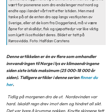
vært for pionerene som dro enda lenger mot nord og
endte opp i landet vårt rett etter Istiden. Men med
tanke på at de enten dro opp langs vestkysten av
Sverige, eller at de kom fra Doggerland, må vi være
åpne for at skalldyr, fisk og sjøpattedyr var like viktig
som kjøtt i kostholdet deres. Bildet er tatt på
Rørosvidda. Foto: Halfdan Carstens
Denne artikkelen er én av flere som omhandler
innvandringen til Norge i lys av klimaendringene
siden siste istids maksimum (25 000-18 000 år
siden). Tidligere artikler i denne serien
finner du
her
.
Tidlig på morgenen dro de ut. Nordavinden var
hard. Iskaldt regn drev imot dem og hindret all sikt.
Det var bare å krumme nakken. Knytte skinnene tett