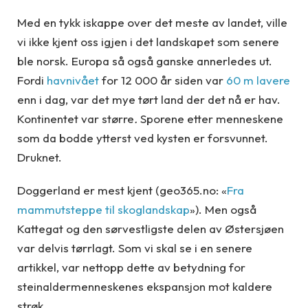
Med en tykk iskappe over det meste av landet, ville
vi ikke kjent oss igjen i det landskapet som senere
ble norsk. Europa så også ganske annerledes ut.
Fordi
havnivået
for 12 000 år siden var
60 m lavere
enn i dag, var det mye tørt land der det nå er hav.
Kontinentet var større
.
Sporene etter menneskene
som da bodde ytterst ved kysten er forsvunnet.
Druknet.
Doggerland er mest kjent (geo365.no: «
Fra
mammutsteppe til skoglandskap
»). Men også
Kattegat og den sørvestligste delen av Østersjøen
var delvis tørrlagt. Som vi skal se i en senere
artikkel, var nettopp dette av betydning for
steinaldermenneskenes ekspansjon mot kaldere
strøk.