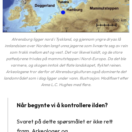
Ahrensburg ligger nord i Tyskland, og gjennom yngre dryas lå
innlandsisen over Norden langt unna jegerne som livnærte seg av rein
som trakk mellom øst og vest. Det var likevel kaldt, og de store
pattedyrene trivdes på mammutsteppen i Nord-Europa. Da det ble
varmere, og skogen inntok det flate landskapet, flyktet reinen.
Arkeologene tror derfor at Ahrensburgkulturen også dominerte det
landområdet som i dag ligger under vann. Illustrasjon: Modifisert etter
Anna L.C. Hughes med flere.
Når begynte vi å kontrollere ilden?
Svaret på dette spørsmålet er ikke rett
fram. Arkeologer og