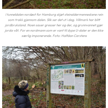
I tunneldalen nordøst for Hamburg skjøt steinaldermenneskene rein
som trakk gjennom dalen. Slik ser det ut i dag. Villmark har blitt
jordbruksland. Noen sauer gresser her og der, og grunnvannet gjør
jorda våt. For en nordmann som er vant til dype U-daler er den ikke
særlig imponerende. Foto: Halfdan Carstens