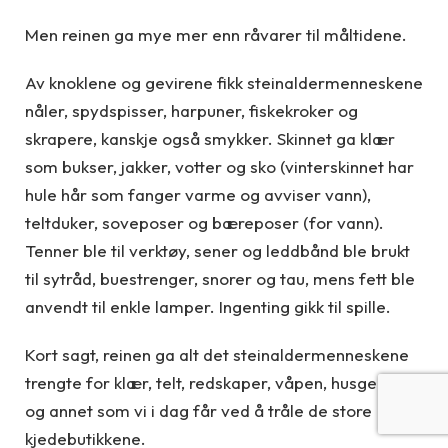
Men reinen ga mye mer enn råvarer til måltidene.
Av knoklene og gevirene fikk steinaldermenneskene
nåler, spydspisser, harpuner, fiskekroker og
skrapere, kanskje også smykker. Skinnet ga klær
som bukser, jakker, votter og sko (vinterskinnet har
hule hår som fanger varme og avviser vann),
teltduker, soveposer og bæreposer (for vann).
Tenner ble til verktøy, sener og leddbånd ble brukt
til sytråd, buestrenger, snorer og tau, mens fett ble
anvendt til enkle lamper. Ingenting gikk til spille.
Kort sagt, reinen ga alt det steinaldermenneskene
trengte for klær, telt, redskaper, våpen, husgeråd
og annet som vi i dag får ved å tråle de store
kjedebutikkene.