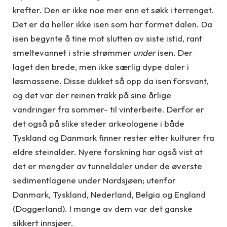
krefter. Den er ikke noe mer enn et søkk i terrenget.
Det er da heller ikke isen som har formet dalen. Da
isen begynte å tine mot slutten av siste istid, rant
smeltevannet i strie strømmer
under
isen. Der
laget den brede, men ikke særlig dype daler i
løsmassene. Disse dukket så opp da isen forsvant,
og det var der reinen trakk på sine årlige
vandringer fra sommer- til vinterbeite. Derfor er
det også på slike steder arkeologene i både
Tyskland og Danmark finner rester etter kulturer fra
eldre steinalder. Nyere forskning har også vist at
det er mengder av tunneldaler under de øverste
sedimentlagene under Nordsjøen; utenfor
Danmark, Tyskland, Nederland, Belgia og England
(Doggerland). I mange av dem var det ganske
sikkert innsjøer.